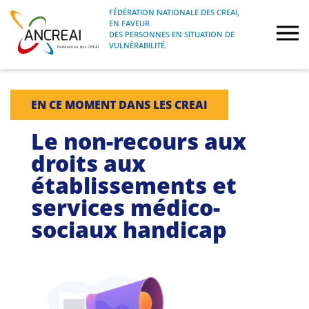
Skip
FÉDÉRATION NATIONALE DES CREAI,
to
EN FAVEUR
FÉDÉRATION NATIONALE DES CREAI, EN
ANCREAI
DES PERSONNES EN SITUATION DE
content
FAVEUR DES PERSONNES EN SITUATION
VULNÉRABILITÉ.
DE VULNÉRABILITÉ.
À propos
EN CE MOMENT DANS LES CREAI
Etudes
Le non-recours aux
droits aux
Journées nationales
établissements et
services médico-
Formations
sociaux handicap
Projets Fédéraux
Espace emploi