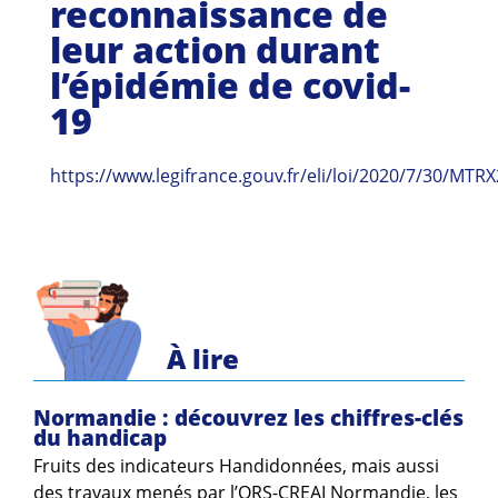
reconnaissance de
Guides et outils
leur action durant
Actualités
l’épidémie de covid-
19
ARSENE
https://www.legifrance.gouv.fr/eli/loi/2020/7/30/MTR
À lire
Normandie : découvrez les chiffres-clés
du handicap
Fruits des indicateurs Handidonnées, mais aussi
des travaux menés par l’ORS-CREAI Normandie, les