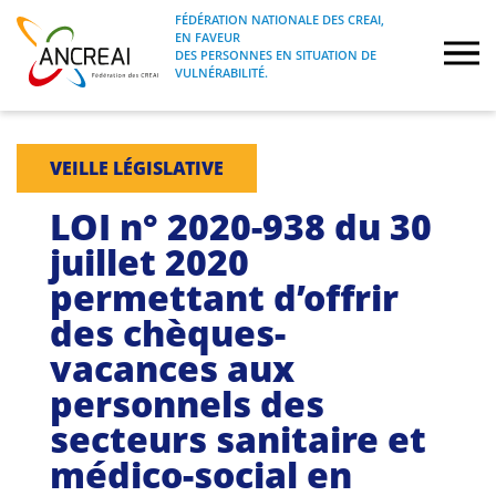
Skip
FÉDÉRATION NATIONALE DES CREAI,
to
EN FAVEUR
FÉDÉRATION NATIONALE DES CREAI, EN
ANCREAI
DES PERSONNES EN SITUATION DE
content
FAVEUR DES PERSONNES EN SITUATION
VULNÉRABILITÉ.
DE VULNÉRABILITÉ.
À propos
VEILLE LÉGISLATIVE
Etudes
LOI n° 2020-938 du 30
juillet 2020
Journées nationales
permettant d’offrir
des chèques-
Formations
vacances aux
Projets Fédéraux
personnels des
secteurs sanitaire et
Espace emploi
médico-social en