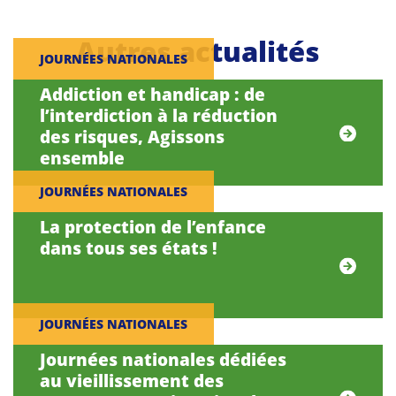
Autres actualités
JOURNÉES NATIONALES
Addiction et handicap : de
l’interdiction à la réduction
des risques, Agissons
ensemble
JOURNÉES NATIONALES
La protection de l’enfance
dans tous ses états !
JOURNÉES NATIONALES
Journées nationales dédiées
au vieillissement des