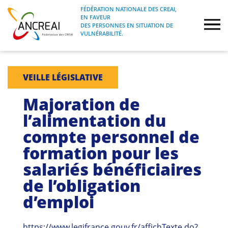
Skip
FÉDÉRATION NATIONALE DES CREAI,
to
EN FAVEUR
FÉDÉRATION NATIONALE DES CREAI, EN
ANCREAI
DES PERSONNES EN SITUATION DE
content
FAVEUR DES PERSONNES EN SITUATION
VULNÉRABILITÉ.
DE VULNÉRABILITÉ.
À propos
VEILLE LÉGISLATIVE
Etudes
Majoration de
l’alimentation du
Journées nationales
compte personnel de
formation pour les
Formations
salariés bénéficiaires
Projets Fédéraux
de l’obligation
d’emploi
Espace emploi
https://www.legifrance.gouv.fr/affichTexte.do?