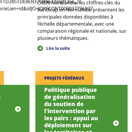
888F1D2851DE8EB37CBA63.tplgfr35s_2?
CREAI Normandie, les chiffres-clés du
orieLien=id&idJO=JORFCONT000037796937
handicap en Normandie présentent les
principales données disponibles à
l’échelle départementale, avec une
comparaison régionale et nationale, sur
plusieurs thématiques.
Lire la suite
PROJETS FÉDÉRAUX
Politique publique
s
de généralisation
du soutien de
l’intervention par
les pairs : appui au
déploiement sur