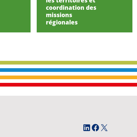
les territoires et
coordination des
missions
régionales
LinkedIn
Facebook
X