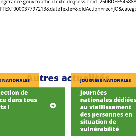
legifrance.gouv.fr/affichTexte.do;jsessionid=260BDEE545
RFTEXT000037797213&dateTexte=&oldAction=rechJO&categ
Autres actualités
S NATIONALES
JOURNÉES NATIONALES
tection de
Journées
nce dans tous
nationales dédiée
ts !
au vieillissement
des personnes en
situation de
vulnérabilité