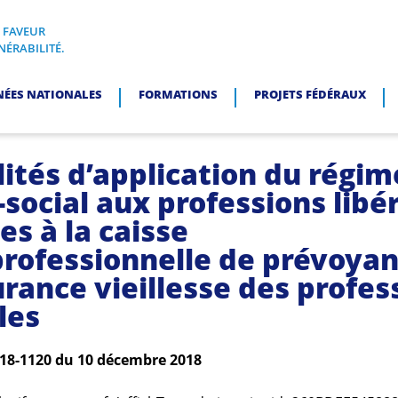
N FAVEUR
I, EN FAVEUR DES PERSONNES EN SITUATION DE VULNÉRABI
NÉRABILITÉ.
NÉES NATIONALES
FORMATIONS
PROJETS FÉDÉRAUX
ités d’application du régim
social aux professions libé
ées à la caisse
professionnelle de prévoyan
urance vieillesse des profes
les
018-1120 du 10 décembre 2018