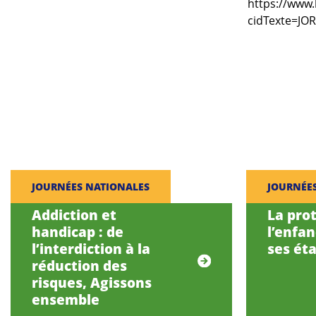
https://www.
cidTexte=JO
JOURNÉES NATIONALES
JOURNÉE
Addiction et
La pro
handicap : de
l’enfa
l’interdiction à la
ses éta
réduction des
risques, Agissons
ensemble