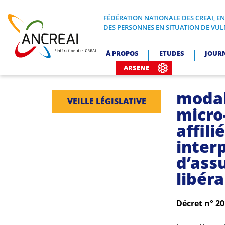
Skip
to
FÉDÉRATION NATIONALE DES CREAI, E
FÉDÉRATION NATIONALE DES CREA
DES PERSONNES EN SITUATION DE VUL
content
ANCREAI
À PROPOS
ETUDES
JOUR
ARSENE
modal
VEILLE LÉGISLATIVE
micro-
affili
inter
d’ass
libéra
Décret n° 2