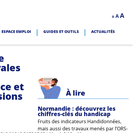
Decrease
Reset
In
A
A
LITÉ.
A
font
font
size.
fo
size.
ESPACE EMPLOI
GUIDES ET OUTILS
ACTUALITÉS
siz
e
rales
ce et
À lire
sions
Normandie : découvrez les
chiffres-clés du handicap
Fruits des indicateurs Handidonnées,
mais aussi des travaux menés par l’ORS-