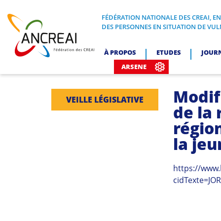
Skip
to
FÉDÉRATION NATIONALE DES CREAI, E
FÉDÉRATION NATIONALE DES CREA
DES PERSONNES EN SITUATION DE VUL
content
ANCREAI
À PROPOS
ETUDES
JOUR
ARSENE
Modif
VEILLE LÉGISLATIVE
de la 
région
la je
https://www.
cidTexte=JO