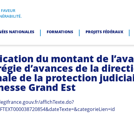
N FAVEUR
I, EN FAVEUR DES PERSONNES EN SITUATION DE VULNÉRABI
NÉRABILITÉ.
NÉES NATIONALES
FORMATIONS
PROJETS FÉDÉRAUX
ication du montant de l’av
régie d’avances de la direct
ale de la protection judicia
unesse Grand Est
legifrance.gouv.fr/affichTexte.do?
RFTEXT000038720854&dateTexte=&categorieLien=id