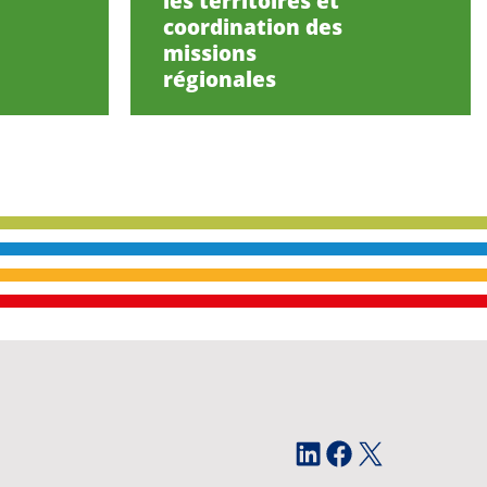
les territoires et
coordination des
missions
régionales
LinkedIn
Facebook
X