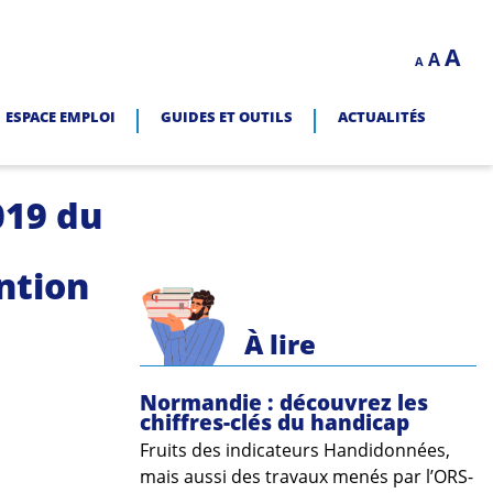
Decrease
Reset
In
A
A
LITÉ.
A
font
font
size.
fo
size.
ESPACE EMPLOI
GUIDES ET OUTILS
ACTUALITÉS
siz
019 du
ntion
À lire
Normandie : découvrez les
chiffres-clés du handicap
Fruits des indicateurs Handidonnées,
mais aussi des travaux menés par l’ORS-