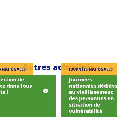
Autres actualités
S NATIONALES
JOURNÉES NATIONALES
tection de
Journées
nce dans tous
nationales dédiée
ts !
au vieillissement
des personnes en
situation de
vulnérabilité