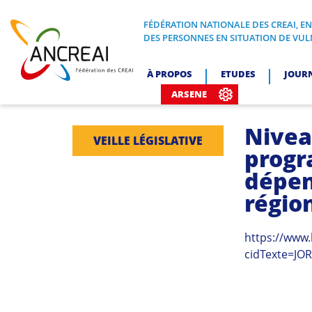
Skip
to
FÉDÉRATION NATIONALE DES CREAI, E
FÉDÉRATION NATIONALE DES CREA
DES PERSONNES EN SITUATION DE VUL
content
ANCREAI
À PROPOS
ETUDES
JOUR
ARSENE
Nivea
VEILLE LÉGISLATIVE
progr
dépen
régio
https://www.
cidTexte=JO