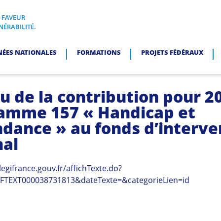
N FAVEUR
I, EN FAVEUR DES PERSONNES EN SITUATION DE VULNÉRABI
NÉRABILITÉ.
NÉES NATIONALES
FORMATIONS
PROJETS FÉDÉRAUX
u de la contribution pour 2
amme 157 « Handicap et
dance » au fonds d’interve
nal
legifrance.gouv.fr/affichTexte.do?
RFTEXT000038731813&dateTexte=&categorieLien=id