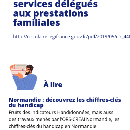
services délégués
Guides et outils
aux prestations
Actualités
familiales
ARSENE
http://circulaire.legifrance.gouv.fr/pdf/2019/05/cir_4
À lire
Normandie : découvrez les chiffres-clés
du handicap
Fruits des indicateurs Handidonnées, mais aussi
des travaux menés par l’ORS-CREAI Normandie, les
chiffres-clés du handicap en Normandie