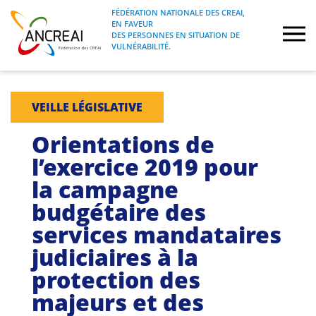
Skip
FÉDÉRATION NATIONALE DES CREAI,
to
EN FAVEUR
FÉDÉRATION NATIONALE DES CREAI, EN
ANCREAI
DES PERSONNES EN SITUATION DE
content
FAVEUR DES PERSONNES EN SITUATION
VULNÉRABILITÉ.
DE VULNÉRABILITÉ.
À propos
VEILLE LÉGISLATIVE
Etudes
Orientations de
l’exercice 2019 pour
Journées nationales
la campagne
budgétaire des
Formations
services mandataires
Projets Fédéraux
judiciaires à la
protection des
Espace emploi
majeurs et des