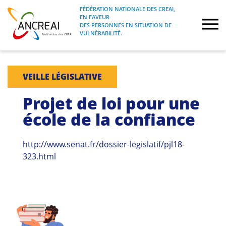
Skip
FÉDÉRATION NATIONALE DES CREAI,
to
EN FAVEUR
FÉDÉRATION NATIONALE DES CREAI, EN
ANCREAI
DES PERSONNES EN SITUATION DE
content
FAVEUR DES PERSONNES EN SITUATION
VULNÉRABILITÉ.
DE VULNÉRABILITÉ.
À propos
VEILLE LÉGISLATIVE
Etudes
Projet de loi pour une
école de la confiance
Journées nationales
http://www.senat.fr/dossier-legislatif/pjl18-
Formations
323.html
Projets Fédéraux
Espace emploi