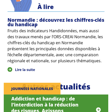
Guides et outils
À lire
Actualités
Normandie : découvrez les chiffres-clés
du handicap
ARSENE
Fruits des indicateurs Handidonnées, mais aussi
des travaux menés par l’ORS-CREAI Normandie, les
chiffres-clés du handicap en Normandie
présentent les principales données disponibles à
l’échelle départementale, avec une comparaison
régionale et nationale, sur plusieurs thématiques.
Lire la suite
Autres actualités
JOURNÉES NATIONALES
Addiction et handicap : de
l’interdiction à la réduction
des risques, Agissons