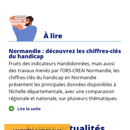
Guides et outils
Actualités
ARSENE
À lire
Normandie : découvrez les chiffres-clés
du handicap
Fruits des indicateurs Handidonnées, mais aussi
des travaux menés par l’ORS-CREAI Normandie, les
chiffres-clés du handicap en Normandie
présentent les principales données disponibles à
l’échelle départementale, avec une comparaison
régionale et nationale, sur plusieurs thématiques.
Lire la suite
Autres actualités