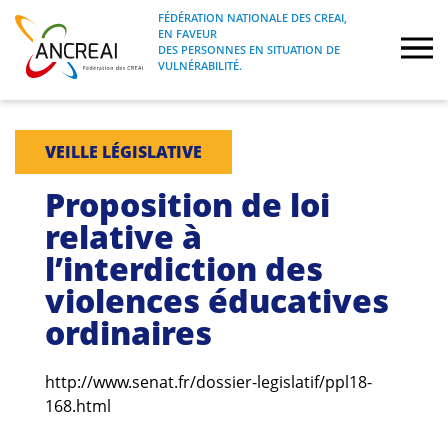
Skip
FÉDÉRATION NATIONALE DES CREAI,
to
EN FAVEUR
FÉDÉRATION NATIONALE DES CREAI, EN
ANCREAI
DES PERSONNES EN SITUATION DE
content
FAVEUR DES PERSONNES EN SITUATION
VULNÉRABILITÉ.
DE VULNÉRABILITÉ.
À propos
VEILLE LÉGISLATIVE
Etudes
Proposition de loi
relative à
Journées nationales
l’interdiction des
violences éducatives
Formations
ordinaires
Projets Fédéraux
http://www.senat.fr/dossier-legislatif/ppl18-
Espace emploi
168.html