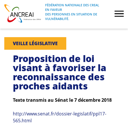
Skip
FÉDÉRATION NATIONALE DES CREAI,
to
EN FAVEUR
FÉDÉRATION NATIONALE DES CREAI, EN
ANCREAI
DES PERSONNES EN SITUATION DE
content
FAVEUR DES PERSONNES EN SITUATION
VULNÉRABILITÉ.
DE VULNÉRABILITÉ.
À propos
VEILLE LÉGISLATIVE
Etudes
Proposition de loi
visant à favoriser la
Journées nationales
reconnaissance des
proches aidants
Formations
Projets Fédéraux
Texte transmis au Sénat le 7 décembre 2018
http://www.senat.fr/dossier-legislatif/ppl17-
Espace emploi
565.html