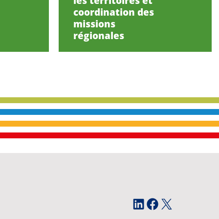
les territoires et
coordination des
missions
régionales
LinkedIn
Facebook
X