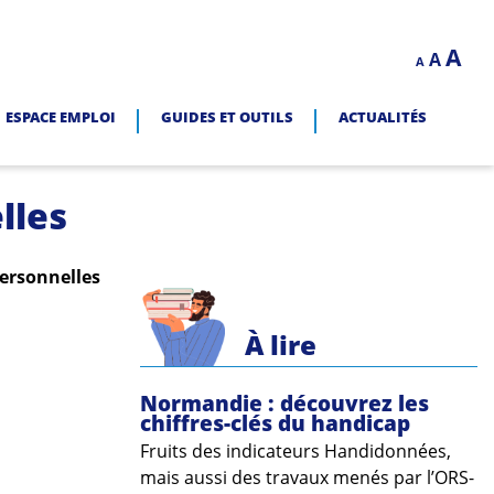
Decrease
Reset
In
A
A
LITÉ.
A
font
font
size.
fo
size.
ESPACE EMPLOI
GUIDES ET OUTILS
ACTUALITÉS
siz
lles
personnelles
À lire
Normandie : découvrez les
chiffres-clés du handicap
Fruits des indicateurs Handidonnées,
mais aussi des travaux menés par l’ORS-