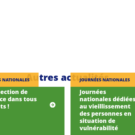
Autres actualités
S NATIONALES
JOURNÉES NATIONALES
tection de
Journées
nce dans tous
nationales dédiée
ts !
au vieillissement
des personnes en
situation de
vulnérabilité