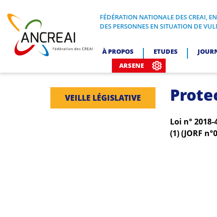
Skip
to
FÉDÉRATION NATIONALE DES CREAI, E
FÉDÉRATION NATIONALE DES CREA
DES PERSONNES EN SITUATION DE VUL
content
ANCREAI
À PROPOS
ETUDES
JOUR
ARSENE
Prote
VEILLE LÉGISLATIVE
Loi n° 2018-
(1) (JORF n°