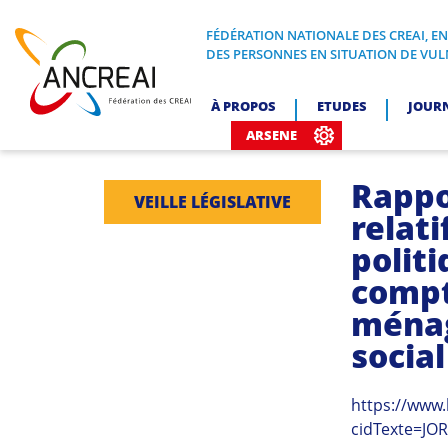
Skip
to
FÉDÉRATION NATIONALE DES CREAI, E
FÉDÉRATION NATIONALE DES CREA
DES PERSONNES EN SITUATION DE VUL
content
ANCREAI
À PROPOS
ETUDES
JOUR
ARSENE
Rappo
VEILLE LÉGISLATIVE
relati
polit
compt
ménag
social
https://www.
cidTexte=JO