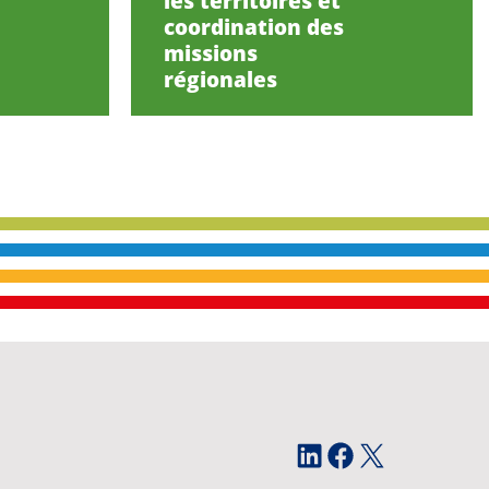
les territoires et
coordination des
missions
régionales
LinkedIn
Facebook
X