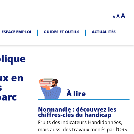
Decrease
Reset
In
A
A
LITÉ.
A
font
font
size.
fo
size.
ESPACE EMPLOI
GUIDES ET OUTILS
ACTUALITÉS
siz
blique
ux en
s
À lire
parc
Normandie : découvrez les
chiffres-clés du handicap
Fruits des indicateurs Handidonnées,
mais aussi des travaux menés par l’ORS-