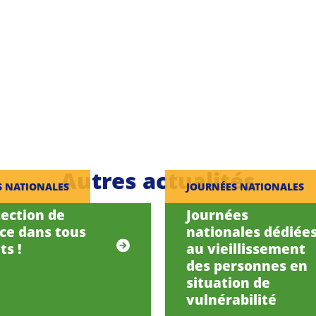
Autres actualités
S NATIONALES
JOURNÉES NATIONALES
tection de
Journées
nce dans tous
nationales dédiée
ts !
au vieillissement
des personnes en
situation de
vulnérabilité