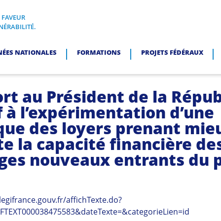
N FAVEUR
I, EN FAVEUR DES PERSONNES EN SITUATION DE VULNÉRABI
NÉRABILITÉ.
NÉES NATIONALES
FORMATIONS
PROJETS FÉDÉRAUX
rt au Président de la Répu
f à l’expérimentation d’une
ique des loyers prenant mie
e la capacité financière de
es nouveaux entrants du 
legifrance.gouv.fr/affichTexte.do?
RFTEXT000038475583&dateTexte=&categorieLien=id