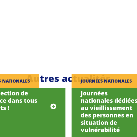
Autres actualités
S NATIONALES
JOURNÉES NATIONALES
tection de
Journées
nce dans tous
nationales dédiée
ts !
au vieillissement
des personnes en
situation de
vulnérabilité