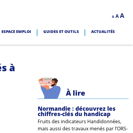
Decrease
Reset
In
A
A
LITÉ.
A
font
font
size.
fo
size.
ESPACE EMPLOI
GUIDES ET OUTILS
ACTUALITÉS
siz
s à
À lire
Normandie : découvrez les
chiffres-clés du handicap
Fruits des indicateurs Handidonnées,
mais aussi des travaux menés par l’ORS-