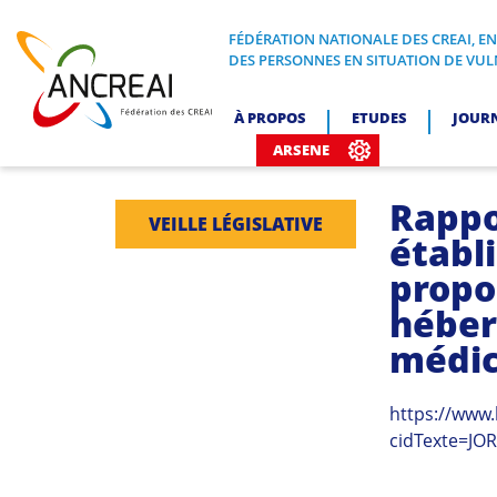
Skip
to
FÉDÉRATION NATIONALE DES CREAI, E
FÉDÉRATION NATIONALE DES CREA
DES PERSONNES EN SITUATION DE VUL
content
ANCREAI
À PROPOS
ETUDES
JOUR
ARSENE
Rappo
VEILLE LÉGISLATIVE
établ
propo
héber
médic
https://www.
cidTexte=JO