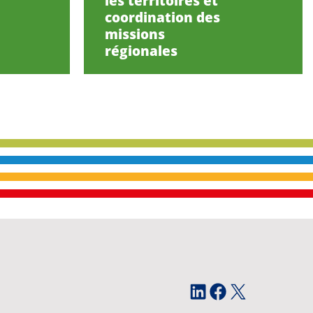
les territoires et
coordination des
missions
régionales
LinkedIn
Facebook
X