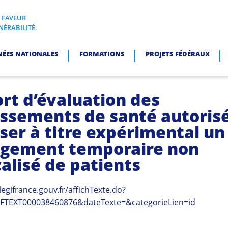
N FAVEUR
I, EN FAVEUR DES PERSONNES EN SITUATION DE VULNÉRABI
NÉRABILITÉ.
NÉES NATIONALES
FORMATIONS
PROJETS FÉDÉRAUX
rt d’évaluation des
issements de santé autorisé
ser à titre expérimental un
gement temporaire non
alisé de patients
legifrance.gouv.fr/affichTexte.do?
RFTEXT000038460876&dateTexte=&categorieLien=id