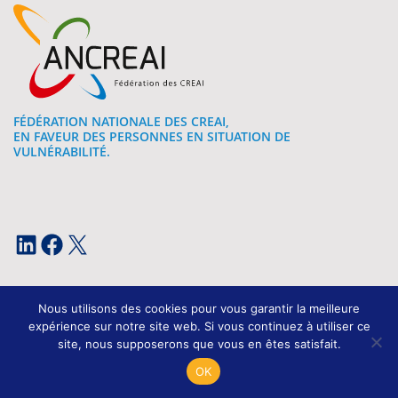
FÉDÉRATION NATIONALE DES CREAI,
EN FAVEUR DES PERSONNES EN SITUATION DE
VULNÉRABILITÉ.
LinkedIn
Facebook
X
Nous utilisons des cookies pour vous garantir la meilleure
expérience sur notre site web. Si vous continuez à utiliser ce
site, nous supposerons que vous en êtes satisfait.
Mentions légales
OK
Conception et développement : Kissagram Design