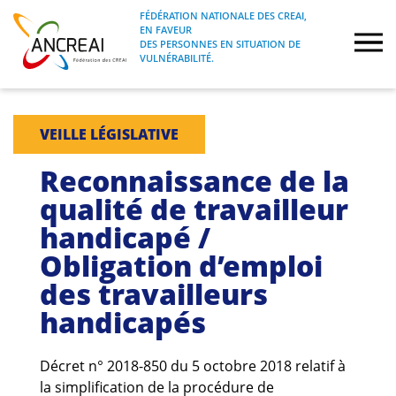
Skip
FÉDÉRATION NATIONALE DES CREAI,
to
EN FAVEUR
FÉDÉRATION NATIONALE DES CREAI, EN
ANCREAI
DES PERSONNES EN SITUATION DE
content
FAVEUR DES PERSONNES EN SITUATION
VULNÉRABILITÉ.
DE VULNÉRABILITÉ.
À propos
VEILLE LÉGISLATIVE
Etudes
Reconnaissance de la
qualité de travailleur
Journées nationales
handicapé /
Obligation d’emploi
Formations
des travailleurs
Projets Fédéraux
handicapés
Espace emploi
Décret n° 2018-850 du 5 octobre 2018 relatif à
la simplification de la procédure de