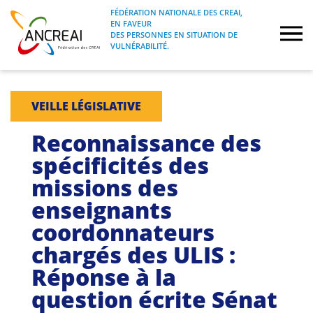
Skip
FÉDÉRATION NATIONALE DES CREAI,
to
EN FAVEUR
FÉDÉRATION NATIONALE DES CREAI, EN
ANCREAI
DES PERSONNES EN SITUATION DE
content
FAVEUR DES PERSONNES EN SITUATION
VULNÉRABILITÉ.
DE VULNÉRABILITÉ.
À propos
VEILLE LÉGISLATIVE
Etudes
Reconnaissance des
spécificités des
Journées nationales
missions des
enseignants
Formations
coordonnateurs
Projets Fédéraux
chargés des ULIS :
Réponse à la
Espace emploi
question écrite Sénat