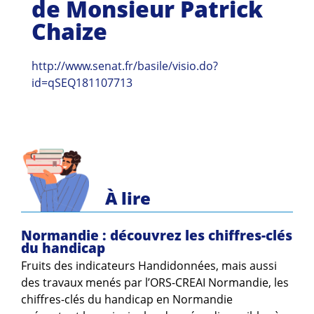
de Monsieur Patrick
Guides et outils
Chaize
Actualités
http://www.senat.fr/basile/visio.do?
ARSENE
id=qSEQ181107713
À lire
Normandie : découvrez les chiffres-clés
du handicap
Fruits des indicateurs Handidonnées, mais aussi
des travaux menés par l’ORS-CREAI Normandie, les
chiffres-clés du handicap en Normandie