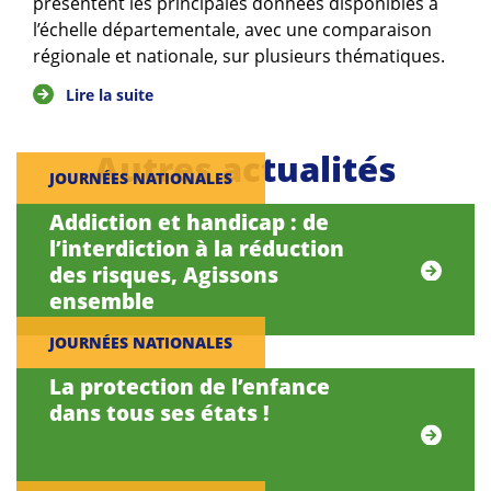
présentent les principales données disponibles à
l’échelle départementale, avec une comparaison
régionale et nationale, sur plusieurs thématiques.
Lire la suite
Autres actualités
JOURNÉES NATIONALES
Addiction et handicap : de
l’interdiction à la réduction
des risques, Agissons
ensemble
JOURNÉES NATIONALES
La protection de l’enfance
dans tous ses états !