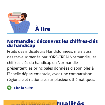
Guides et outils
Actualités
ARSENE
À lire
Normandie : découvrez les chiffres-clés
du handicap
Fruits des indicateurs Handidonnées, mais aussi
des travaux menés par l’ORS-CREAI Normandie, les
chiffres-clés du handicap en Normandie
présentent les principales données disponibles à
l’échelle départementale, avec une comparaison
régionale et nationale, sur plusieurs thématiques.
Lire la suite
Autres actualités