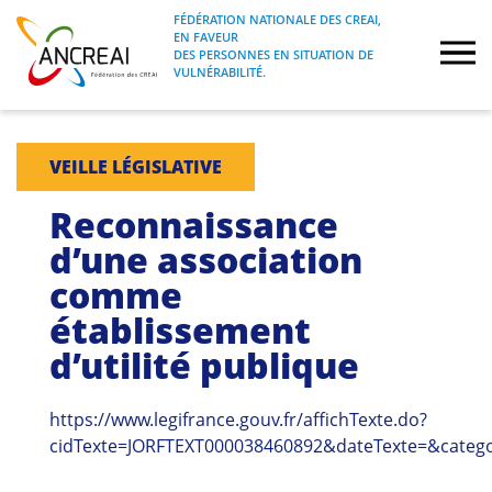
Skip
FÉDÉRATION NATIONALE DES CREAI,
to
EN FAVEUR
FÉDÉRATION NATIONALE DES CREAI, EN
ANCREAI
DES PERSONNES EN SITUATION DE
content
FAVEUR DES PERSONNES EN SITUATION
VULNÉRABILITÉ.
DE VULNÉRABILITÉ.
À propos
VEILLE LÉGISLATIVE
Etudes
Reconnaissance
d’une association
Journées nationales
comme
établissement
Formations
d’utilité publique
Projets Fédéraux
https://www.legifrance.gouv.fr/affichTexte.do?
Espace emploi
cidTexte=JORFTEXT000038460892&dateTexte=&catego