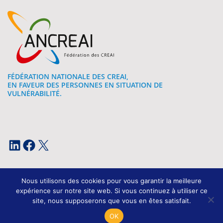
FÉDÉRATION NATIONALE DES CREAI,
EN FAVEUR DES PERSONNES EN SITUATION DE
VULNÉRABILITÉ.
LinkedIn
Facebook
X
Nous utilisons des cookies pour vous garantir la meilleure
expérience sur notre site web. Si vous continuez à utiliser ce
site, nous supposerons que vous en êtes satisfait.
Mentions légales
OK
Conception et développement : Kissagram Design