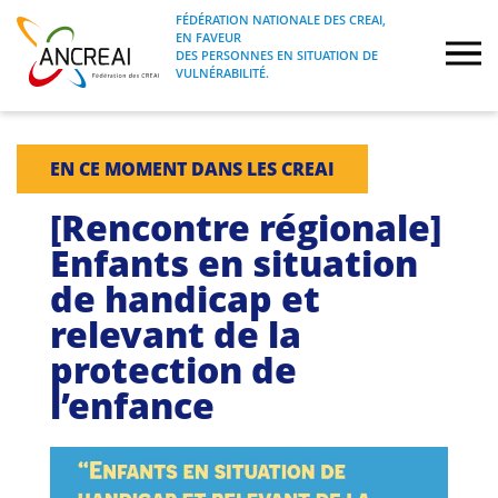
Skip
FÉDÉRATION NATIONALE DES CREAI,
to
EN FAVEUR
FÉDÉRATION NATIONALE DES CREAI, EN
ANCREAI
DES PERSONNES EN SITUATION DE
content
FAVEUR DES PERSONNES EN SITUATION
VULNÉRABILITÉ.
DE VULNÉRABILITÉ.
À propos
EN CE MOMENT DANS LES CREAI
Etudes
[Rencontre régionale]
Enfants en situation
Journées nationales
de handicap et
relevant de la
Formations
protection de
Projets Fédéraux
l’enfance
Espace emploi