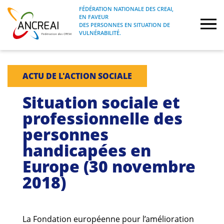
Skip
FÉDÉRATION NATIONALE DES CREAI,
to
EN FAVEUR
FÉDÉRATION NATIONALE DES CREAI, EN
ANCREAI
DES PERSONNES EN SITUATION DE
content
FAVEUR DES PERSONNES EN SITUATION
VULNÉRABILITÉ.
DE VULNÉRABILITÉ.
À propos
ACTU DE L'ACTION SOCIALE
Etudes
Situation sociale et
professionnelle des
Journées nationales
personnes
handicapées en
Formations
Europe (30 novembre
Projets Fédéraux
2018)
Espace emploi
La Fondation européenne pour l’amélioration