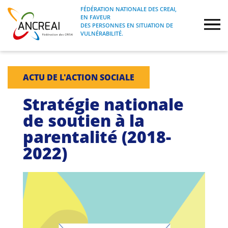
Skip
FÉDÉRATION NATIONALE DES CREAI,
to
EN FAVEUR
FÉDÉRATION NATIONALE DES CREAI, EN
ANCREAI
DES PERSONNES EN SITUATION DE
content
FAVEUR DES PERSONNES EN SITUATION
VULNÉRABILITÉ.
DE VULNÉRABILITÉ.
À propos
ACTU DE L'ACTION SOCIALE
Etudes
Stratégie nationale
de soutien à la
Journées nationales
parentalité (2018-
2022)
Formations
Projets Fédéraux
Espace emploi