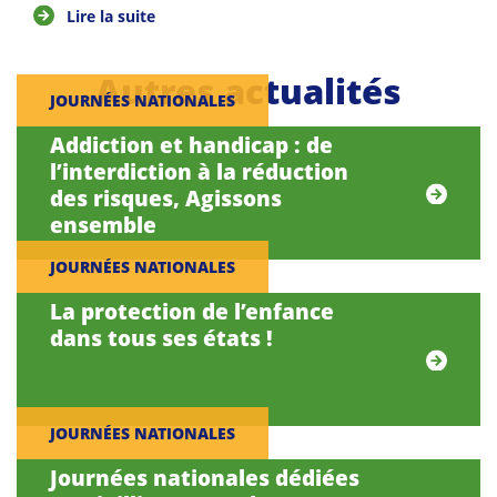
Lire la suite
Autres actualités
JOURNÉES NATIONALES
Addiction et handicap : de
l’interdiction à la réduction
des risques, Agissons
ensemble
JOURNÉES NATIONALES
La protection de l’enfance
dans tous ses états !
JOURNÉES NATIONALES
Journées nationales dédiées