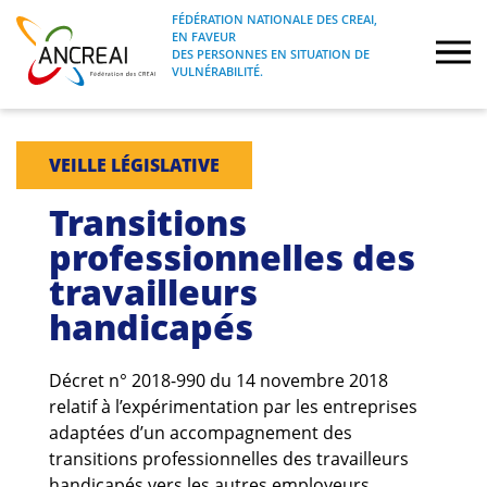
Skip
FÉDÉRATION NATIONALE DES CREAI,
to
EN FAVEUR
FÉDÉRATION NATIONALE DES CREAI, EN
ANCREAI
DES PERSONNES EN SITUATION DE
content
FAVEUR DES PERSONNES EN SITUATION
VULNÉRABILITÉ.
DE VULNÉRABILITÉ.
À propos
VEILLE LÉGISLATIVE
Etudes
Transitions
professionnelles des
Journées nationales
travailleurs
handicapés
Formations
Projets Fédéraux
Décret n° 2018-990 du 14 novembre 2018
relatif à l’expérimentation par les entreprises
adaptées d’un accompagnement des
Espace emploi
transitions professionnelles des travailleurs
handicapés vers les autres employeurs