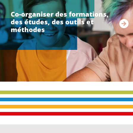
r
e
Co-organiser des formations,
l
des études, des outils et
a
s
méthodes
u
i
t
e