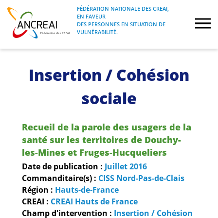
Skip
FÉDÉRATION NATIONALE DES CREAI,
to
EN FAVEUR
FÉDÉRATION NATIONALE DES CREAI, EN
ANCREAI
DES PERSONNES EN SITUATION DE
content
FAVEUR DES PERSONNES EN SITUATION
VULNÉRABILITÉ.
DE VULNÉRABILITÉ.
À propos
Insertion / Cohésion
Etudes
sociale
Journées nationales
Recueil de la parole des usagers de la
santé sur les territoires de Douchy-
Formations
les-Mines et Fruges-Hucqueliers
Date de publication :
Juillet
2016
Projets Fédéraux
Commanditaire(s) :
CISS Nord-Pas-de-Clais
Région :
Hauts-de-France
Espace emploi
CREAI :
CREAI Hauts de France
Champ d'intervention :
Insertion / Cohésion