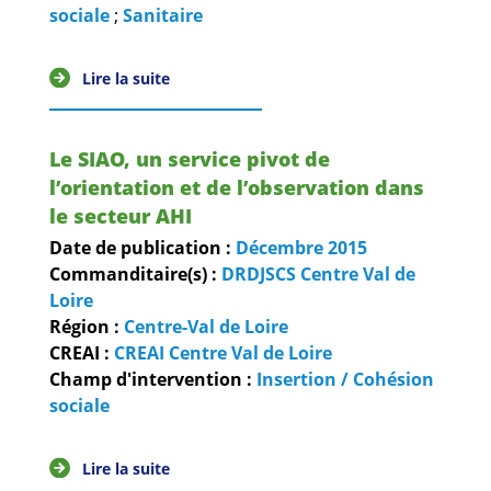
Guides et outils
sociale
;
Sanitaire
Actualités
Lire la suite
ARSENE
Le SIAO, un service pivot de
l’orientation et de l’observation dans
le secteur AHI
Date de publication :
Décembre
2015
Commanditaire(s) :
DRDJSCS Centre Val de
Loire
Région :
Centre-Val de Loire
CREAI :
CREAI Centre Val de Loire
Champ d'intervention :
Insertion / Cohésion
sociale
Lire la suite