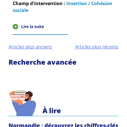
Champ d'intervention :
Insertion / Cohésion
sociale
Lire la suite
Navigation
Articles plus anciens
Articles plus récents
des
Recherche avancée
articles
À lire
Normandie : découvrez les chiffres-clés