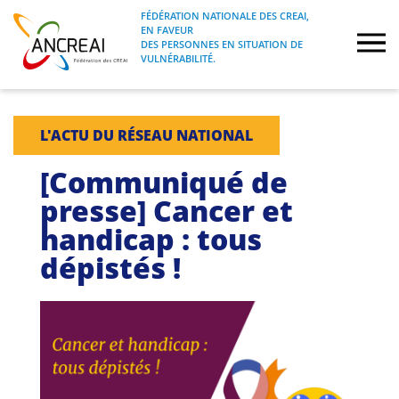
Skip
FÉDÉRATION NATIONALE DES CREAI,
to
EN FAVEUR
FÉDÉRATION NATIONALE DES CREAI, EN
ANCREAI
DES PERSONNES EN SITUATION DE
content
FAVEUR DES PERSONNES EN SITUATION
VULNÉRABILITÉ.
DE VULNÉRABILITÉ.
À propos
L'ACTU DU RÉSEAU NATIONAL
Etudes
[Communiqué de
presse] Cancer et
Journées nationales
handicap : tous
dépistés !
Formations
Projets Fédéraux
Espace emploi