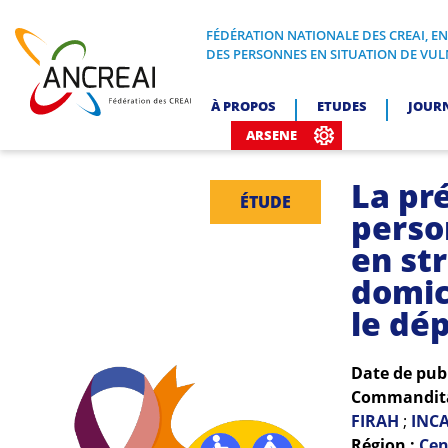
Skip
to
FÉDÉRATION NATIONALE DES CREAI, E
FÉDÉRATION NATIONALE DES CREA
DES PERSONNES EN SITUATION DE VUL
content
ANCREAI
À PROPOS
ETUDES
JOUR
ARSENE
La pr
ÉTUDE
perso
en st
domic
le dé
Date de pub
Commanditai
FIRAH
;
INC
Région :
Cen