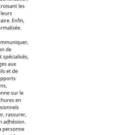
croisant les
 leurs
ire. Enfin,
ormalisée.
 communiquer,
ion de
 spécialisés,
ges aux
ils et de
upports
ons,
nne sur le
ochures en
ssionnels
er, rassurer,
on adhésion.
la personne