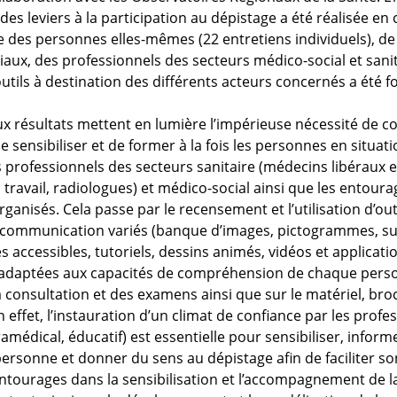
 des leviers à la participation au dépistage a été réalisée en 
e des personnes elles-mêmes (22 entretiens individuels), de
iaux, des professionnels des secteurs médico-social et sanita
utils à destination des différents acteurs concernés a été f
ux résultats mettent en lumière l’impérieuse nécessité de
e sensibiliser et de former à la fois les personnes en situat
 professionnels des secteurs sanitaire (médecins libéraux et
travail, radiologues) et médico-social ainsi que les entoura
ganisés. Cela passe par le recensement et l’utilisation d’out
 communication variés (banque d’images, pictogrammes, s
 accessibles, tutoriels, dessins animés, vidéos et applicati
 adaptées aux capacités de compréhension de chaque perso
a consultation et des examens ainsi que sur le matériel, br
En effet, l’instauration d’un climat de confiance par les profe
amédical, éducatif) est essentielle pour sensibiliser, inform
personne et donner du sens au dépistage afin de faciliter s
entourages dans la sensibilisation et l’accompagnement de 