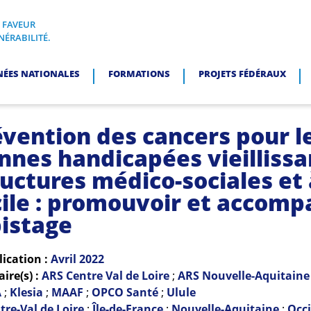
N FAVEUR
I, EN FAVEUR DES PERSONNES EN SITUATION DE VULNÉRABI
NÉRABILITÉ.
NÉES NATIONALES
FORMATIONS
PROJETS FÉDÉRAUX
évention des cancers pour l
nnes handicapées vieillissa
ructures médico-sociales et 
ile : promouvoir et accomp
pistage
lication :
Avril
2022
re(s) :
ARS Centre Val de Loire
;
ARS Nouvelle-Aquitaine
A
;
Klesia
;
MAAF
;
OPCO Santé
;
Ulule
tre-Val de Loire
;
Île-de-France
;
Nouvelle-Aquitaine
;
Occi