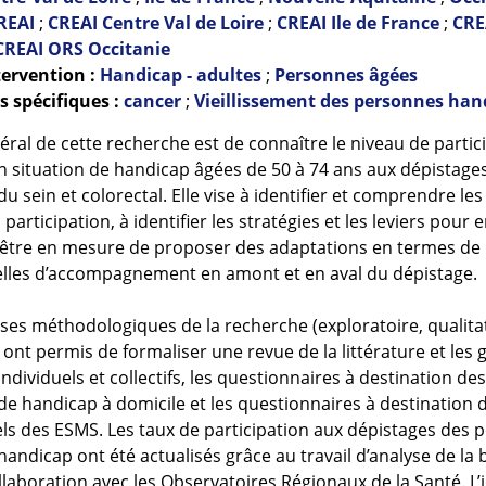
REAI
;
CREAI Centre Val de Loire
;
CREAI Ile de France
;
CRE
CREAI ORS Occitanie
ervention :
Handicap - adultes
;
Personnes âgées
 spécifiques :
cancer
;
Vieillissement des personnes han
néral de cette recherche est de connaître le niveau de partic
 situation de handicap âgées de 50 à 74 ans aux dépistage
u sein et colorectal. Elle vise à identifier et comprendre les
 participation, à identifier les stratégies et les leviers pour en
 d’être en mesure de proposer des adaptations en termes de
lles d’accompagnement en amont et en aval du dépistage.
ases méthodologiques de la recherche (exploratoire, qualitat
 ont permis de formaliser une revue de la littérature et les g
individuels et collectifs, les questionnaires à destination d
 de handicap à domicile et les questionnaires à destination 
ls des ESMS. Les taux de participation aux dépistages des 
 handicap ont été actualisés grâce au travail d’analyse de l
llaboration avec les Observatoires Régionaux de la Santé. L’i