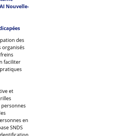
AI Nouvelle-
dicapées
ipation des
s organisés
 freins
 faciliter
 pratiques
ive et
rilles
es personnes
des
personnes en
a base SNDS
dentification