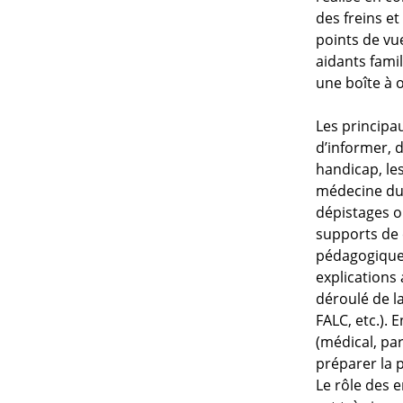
des freins et
points de vu
aidants famil
une boîte à o
Les principa
d’informer, d
handicap, les
médecine du 
dépistages or
supports de
pédagogiques
explications
déroulé de l
FALC, etc.). 
(médical, par
préparer la 
Le rôle des 