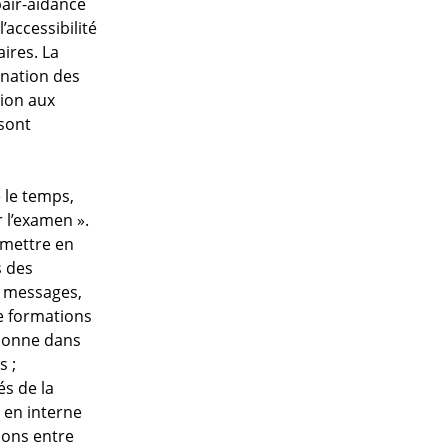
pair-aidance
’accessibilité
aires. La
ination des
tion aux
 sont
 le temps,
 l’examen ».
 mettre en
s des
e messages,
de formations
rsonne dans
s ;
és de la
 en interne
ions entre