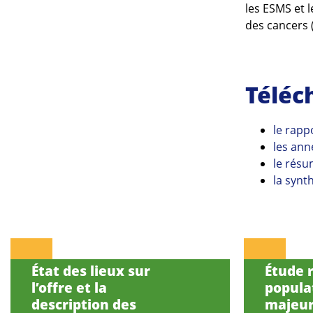
les ESMS et 
des cancers 
Téléc
le rappo
les ann
le résu
la synt
État des lieux sur
Étude r
l’offre et la
popula
description des
majeur