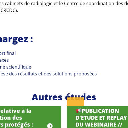
les cabinets de radiologie et le Centre de coordination des 
(CRCDC).
hargez :
rt final
exes
mé scientifique
hèse des résultats et des solutions proposées
Autres études
elative à la
PUBLICATION
tion des
D’ETUDE ET REPLAY
s protégés :
DU WEBINAIRE //