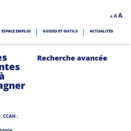
Decrease
Reset
In
A
A
LITÉ.
A
font
font
size.
fo
size.
ESPACE EMPLOI
GUIDES ET OUTILS
ACTUALITÉS
siz
es
Recherche avancée
ntes
à
agner
;
CCAH
;
tanie