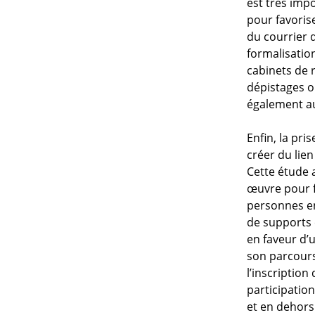
est très imp
pour favorise
du courrier d
formalisatio
cabinets de r
dépistages or
également au
Enfin, la pri
créer du lien
Cette étude 
œuvre pour fa
personnes en
de supports 
en faveur d’
son parcours 
l’inscription
participatio
et en dehors