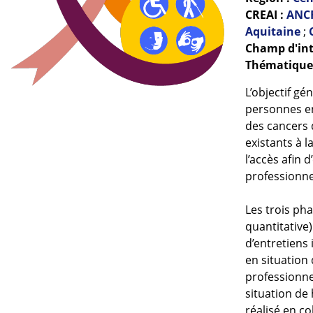
CREAI :
ANC
Aquitaine
;
Champ d'int
Thématiques
L’objectif gé
personnes en
des cancers d
existants à la
l’accès afin
professionne
Les trois ph
quantitative)
d’entretiens 
en situation
professionne
situation de
réalisé en co