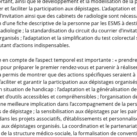
ortant, ainsi que le développement et la modélisation de la 
r et faciliter la participation aux dépistages. L’adaptation et l
’invitation ainsi que des cabinets de radiologie sont nécess
n d’une fiche descriptive de la personne par les ESMS à dest
adiologie ; la standardisation du circuit du courrier d’invita
ganisés ; l’adaptation et la simplification du test colorectal
tant d’actions indispensables.
se en compte de l’aspect temporel est importante : « prendre
 pour préparer le premier rendez-vous et parvenir à réaliser
a permis de montrer que des actions spécifiques seraient à
ciliter et garantir la participation aux dépistages organisé
 situation de handicap : l’adaptation et la généralisation d
et d’outils accessibles et compréhensibles ; l’organisation 
une meilleure implication dans l’accompagnement de la pe
de dépistage ; la sensibilisation aux dépistages par les pair
 dans les projets associatifs, d’établissements et personnalis
n aux dépistages organisés. La coordination et le partenariat
 de la structure médico-sociale, la formalisation de convent