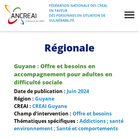
Skip
FÉDÉRATION NATIONALE DES CREAI,
to
EN FAVEUR
FÉDÉRATION NATIONALE DES CREAI, EN
ANCREAI
DES PERSONNES EN SITUATION DE
content
FAVEUR DES PERSONNES EN SITUATION
VULNÉRABILITÉ.
DE VULNÉRABILITÉ.
À propos
Régionale
Etudes
Guyane : Offre et besoins en
Journées nationales
accompagnement pour adultes en
difficulté sociale
Formations
Date de publication :
Juin
2024
Région :
Guyane
CREAI :
CREAI Guyane
Projets Fédéraux
Champ d'intervention :
Offre et besoins
Thématiques spécifiques :
Addictions
;
santé
Espace emploi
environnement
;
Santé et comportements