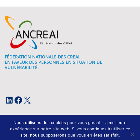
FÉDÉRATION NATIONALE DES CREAI,
EN FAVEUR DES PERSONNES EN SITUATION DE
VULNÉRABILITÉ.
LinkedIn
Facebook
X
Nous utilisons des cookies pour vous garantir la meilleure
expérience sur notre site web. Si vous continuez à utiliser ce
site, nous supposerons que vous en êtes satisfait.
Mentions légales