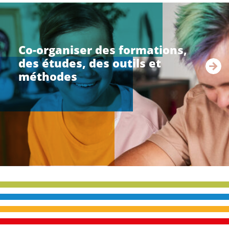
li
r
e
Co-organiser des formations,
l
des études, des outils et
a
s
méthodes
u
i
t
e