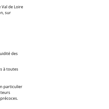
 Val de Loire
on, sur
luidité des
s à toutes
n particulier
cteurs
n précoces.