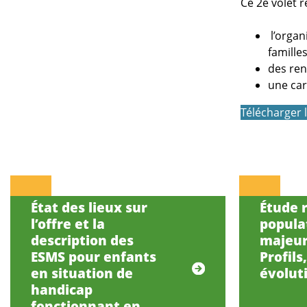
Ce 2e volet 
l’organ
famille
des re
une car
Télécharger 
État des lieux sur
Étude r
l’offre et la
popula
description des
majeur
ESMS pour enfants
Profils
en situation de
évolut
handicap
fonctionnant en