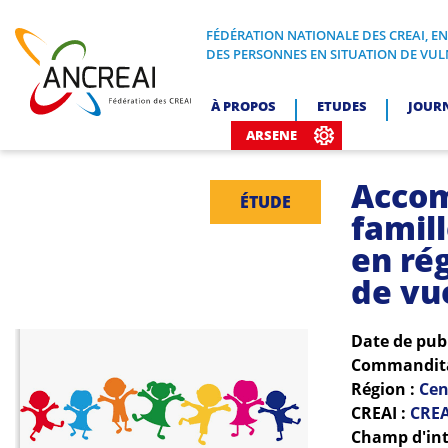
Skip
to
FÉDÉRATION NATIONALE DES CREAI, E
FÉDÉRATION NATIONALE DES CREA
DES PERSONNES EN SITUATION DE VUL
content
ANCREAI
À PROPOS
ETUDES
JOUR
ARSENE
Accom
ÉTUDE
famill
en rég
de vu
Date de pub
Commanditai
Région :
Cen
CREAI :
CREA
Champ d'int