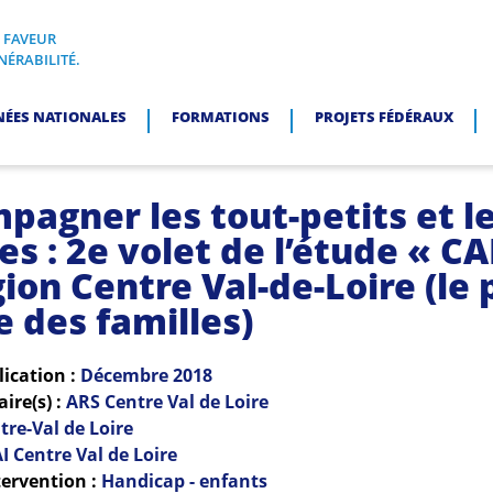
N FAVEUR
I, EN FAVEUR DES PERSONNES EN SITUATION DE VULNÉRABI
NÉRABILITÉ.
NÉES NATIONALES
FORMATIONS
PROJETS FÉDÉRAUX
pagner les tout-petits et l
es : 2e volet de l’étude « C
ion Centre Val-de-Loire (le 
e des familles)
lication :
Décembre
2018
re(s) :
ARS Centre Val de Loire
tre-Val de Loire
I Centre Val de Loire
ervention :
Handicap - enfants