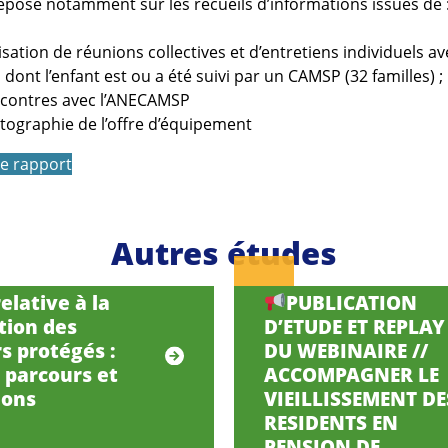
repose notamment sur les recueils d’informations issues de 
isation de réunions collectives et d’entretiens individuels a
s dont l’enfant est ou a été suivi par un CAMSP (32 familles) ;
ncontres avec l’ANECAMSP
tographie de l’offre d’équipement
le rapport
Autres études
elative à la
PUBLICATION
tion des
D’ETUDE ET REPLAY
s protégés :
DU WEBINAIRE //
, parcours et
ACCOMPAGNER LE
ions
VIEILLISSEMENT DE
RESIDENTS EN
PENSION DE