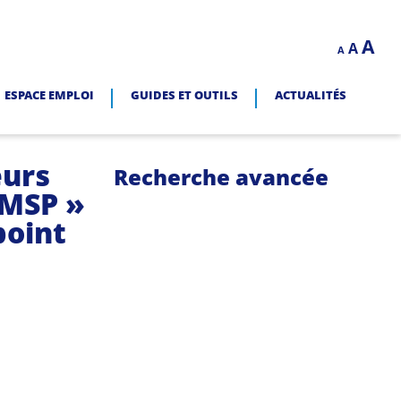
Decrease
Reset
In
A
A
LITÉ.
A
font
font
size.
fo
size.
ESPACE EMPLOI
GUIDES ET OUTILS
ACTUALITÉS
siz
eurs
Recherche avancée
AMSP »
point