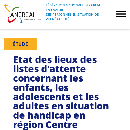
Skip
FÉDÉRATION NATIONALE DES CREAI,
to
EN FAVEUR
FÉDÉRATION NATIONALE DES CREAI, EN
ANCREAI
DES PERSONNES EN SITUATION DE
content
FAVEUR DES PERSONNES EN SITUATION
VULNÉRABILITÉ.
DE VULNÉRABILITÉ.
À propos
ÉTUDE
Etudes
Etat des lieux des
listes d’attente
Journées nationales
concernant les
enfants, les
Formations
adolescents et les
Projets Fédéraux
adultes en situation
de handicap en
Espace emploi
région Centre