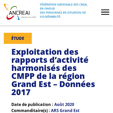
Skip
FÉDÉRATION NATIONALE DES CREAI,
to
EN FAVEUR
FÉDÉRATION NATIONALE DES CREAI, EN
ANCREAI
DES PERSONNES EN SITUATION DE
content
FAVEUR DES PERSONNES EN SITUATION
VULNÉRABILITÉ.
DE VULNÉRABILITÉ.
À propos
ÉTUDE
Etudes
Exploitation des
rapports d’activité
Journées nationales
harmonisés des
CMPP de la région
Formations
Grand Est – Données
Projets Fédéraux
2017
Espace emploi
Date de publication :
Août 2020
Commanditaire(s) :
ARS Grand Est