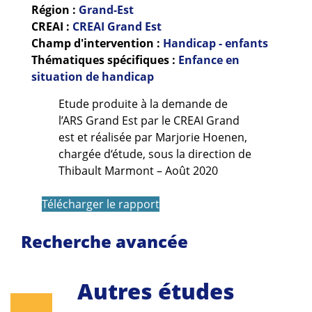
Guides et outils
Région :
Grand-Est
CREAI :
CREAI Grand Est
Champ d'intervention :
Handicap - enfants
Actualités
Thématiques spécifiques :
Enfance en
ARSENE
situation de handicap
Etude produite à la demande de
l’ARS Grand Est par le CREAI Grand
est et réalisée par Marjorie Hoenen,
chargée
d
‘étude,
sous la direction de
Thibault Marmont – Août 2020
Télécharger le rapport
Recherche avancée
Autres études