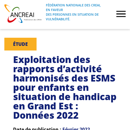
Skip
FÉDÉRATION NATIONALE DES CREAI,
to
EN FAVEUR
FÉDÉRATION NATIONALE DES CREAI, EN
ANCREAI
DES PERSONNES EN SITUATION DE
content
FAVEUR DES PERSONNES EN SITUATION
VULNÉRABILITÉ.
DE VULNÉRABILITÉ.
À propos
ÉTUDE
Etudes
Exploitation des
rapports d’activité
Journées nationales
harmonisés des ESMS
pour enfants en
Formations
situation de handicap
Projets Fédéraux
en Grand Est :
Données 2022
Espace emploi
Date de publication :
Février
2022