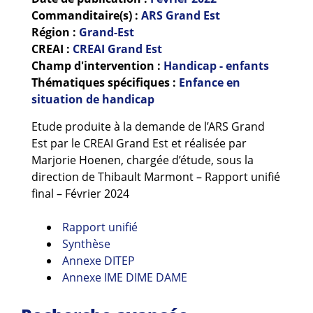
Guides et outils
Commanditaire(s) :
ARS Grand Est
Région :
Grand-Est
Actualités
CREAI :
CREAI Grand Est
Champ d'intervention :
Handicap - enfants
ARSENE
Thématiques spécifiques :
Enfance en
situation de handicap
Etude produite à la demande de l’ARS Grand
Est par le CREAI Grand Est et réalisée par
Marjorie Hoenen, chargée d’étude, sous la
direction de Thibault Marmont – Rapport unifié
final – Février 2024
Rapport unifié
Synthèse
Annexe DITEP
Annexe IME DIME DAME