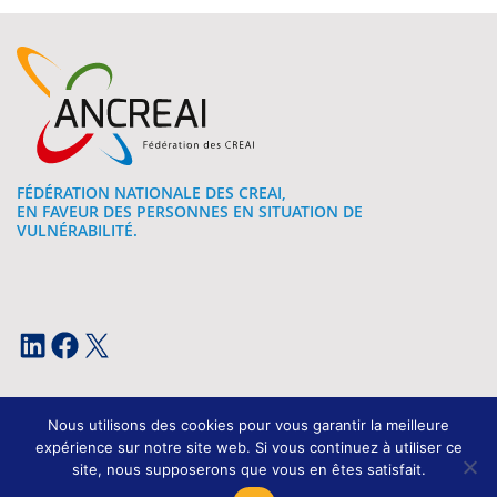
FÉDÉRATION NATIONALE DES CREAI,
EN FAVEUR DES PERSONNES EN SITUATION DE
VULNÉRABILITÉ.
LinkedIn
Facebook
X
Nous utilisons des cookies pour vous garantir la meilleure
expérience sur notre site web. Si vous continuez à utiliser ce
site, nous supposerons que vous en êtes satisfait.
Mentions légales