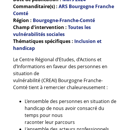
Guides et outils
Commanditaire(s) :
ARS Bourgogne Franche
Comté
Actualités
Région :
Bourgogne-Franche-Comté
Champ d'intervention :
Toutes les
ARSENE
vulnérabilités sociales
Thématiques spécifiques :
Inclusion et
handicap
Le Centre Régional d’Etudes, d’Actions et
d’Informations en faveur des personnes en
situation de
vulnérabilité (CREAI) Bourgogne Franche-
Comté tient à remercier chaleureusement :
L’ensemble des personnes en situation de
handicap de nous avoir consacré du
temps pour nous
raconter leur parcours
L’ensemble des acteurs professionnels