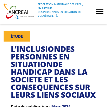
Skip
FÉDÉRATION NATIONALE DES CREAI,
to
EN FAVEUR
FÉDÉRATION NATIONALE DES CREAI, EN
ANCREAI
DES PERSONNES EN SITUATION DE
content
FAVEUR DES PERSONNES EN SITUATION
VULNÉRABILITÉ.
DE VULNÉRABILITÉ.
À propos
ÉTUDE
Etudes
L’INCLUSIONDES
PERSONNES EN
Journées nationales
SITUATIONDE
HANDICAP DANS LA
Formations
SOCIETE ET LES
Projets Fédéraux
CONSEQUENCES SUR
LEURS LIENS SOCIAUX
Espace emploi
Date de publication :
Mars
2024