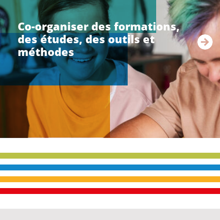
r
e
Co-organiser des formations,
l
des études, des outils et
a
s
méthodes
u
i
t
e