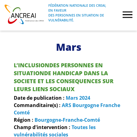
Skip
FÉDÉRATION NATIONALE DES CREAI,
to
EN FAVEUR
FÉDÉRATION NATIONALE DES CREAI, EN
ANCREAI
DES PERSONNES EN SITUATION DE
content
FAVEUR DES PERSONNES EN SITUATION
VULNÉRABILITÉ.
DE VULNÉRABILITÉ.
À propos
Mars
Etudes
L’INCLUSIONDES PERSONNES EN
Journées nationales
SITUATIONDE HANDICAP DANS LA
SOCIETE ET LES CONSEQUENCES SUR
LEURS LIENS SOCIAUX
Formations
Date de publication :
Mars
2024
Commanditaire(s) :
ARS Bourgogne Franche
Projets Fédéraux
Comté
Région :
Bourgogne-Franche-Comté
Espace emploi
Champ d'intervention :
Toutes les
vulnérabilités sociales