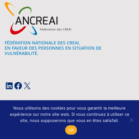
FÉDÉRATION NATIONALE DES CREAI,
EN FAVEUR DES PERSONNES EN SITUATION DE
VULNÉRABILITÉ.
LinkedIn
Facebook
X
Nous utilisons des cookies pour vous garantir la meilleure
expérience sur notre site web. Si vous continuez à utiliser ce
site, nous supposerons que vous en êtes satisfait.
Mentions légales
OK
Conception et développement : Kissagram Design