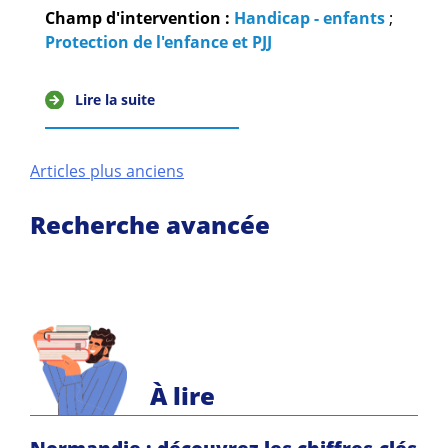
Champ d'intervention :
Handicap - enfants
;
Protection de l'enfance et PJJ
Lire la suite
Navigation
Articles plus anciens
des
Recherche avancée
articles
À lire