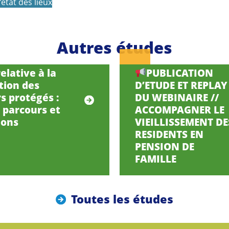
’état des lieux
Autres études
elative à la
PUBLICATION
tion des
D’ETUDE ET REPLAY
s protégés :
DU WEBINAIRE //
, parcours et
ACCOMPAGNER LE
ions
VIEILLISSEMENT DE
RESIDENTS EN
PENSION DE
FAMILLE
Toutes les études