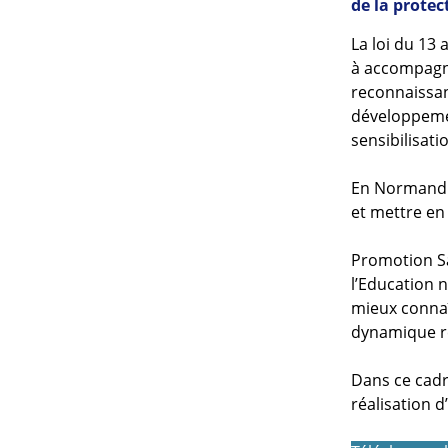
de la protec
La loi du 13 
à accompagne
reconnaissan
développemen
sensibilisati
En Normandi
et mettre en
Promotion Sa
l’Education 
mieux connaî
dynamique r
Dans ce cadr
réalisation d