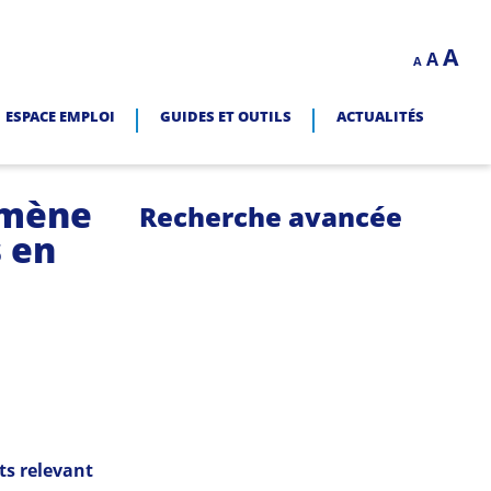
Decrease
Reset
In
A
A
LITÉ.
A
font
font
size.
fo
size.
ESPACE EMPLOI
GUIDES ET OUTILS
ACTUALITÉS
siz
omène
Recherche avancée
s en
ts relevant