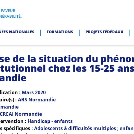
N FAVEUR
I, EN FAVEUR DES PERSONNES EN SITUATION DE VULNÉRABI
NÉRABILITÉ.
NÉES NATIONALES
FORMATIONS
PROJETS FÉDÉRAUX
se de la situation du phén
tutionnel chez les 15-25 an
andie
lication :
Mars
2020
re(s) :
ARS Normandie
rmandie
CREAI Normandie
ervention :
Handicap - enfants
 spécifiques :
Adolescents à difficultés multiples
;
enfan