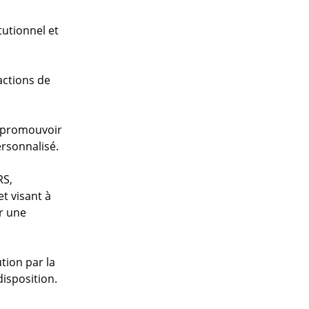
tutionnel et
actions de
r promouvoir
rsonnalisé.
RS,
t visant à
r une
tion par la
disposition.