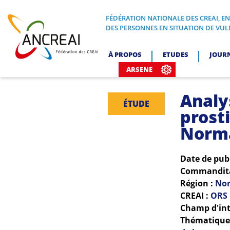
Skip
to
FÉDÉRATION NATIONALE DES CREAI, E
FÉDÉRATION NATIONALE DES CREA
DES PERSONNES EN SITUATION DE VUL
content
ANCREAI
À PROPOS
ETUDES
JOUR
ARSENE
Analy
ÉTUDE
prosti
Norm
Date de pub
Commanditai
Région :
No
CREAI :
ORS 
Champ d'int
Thématiques