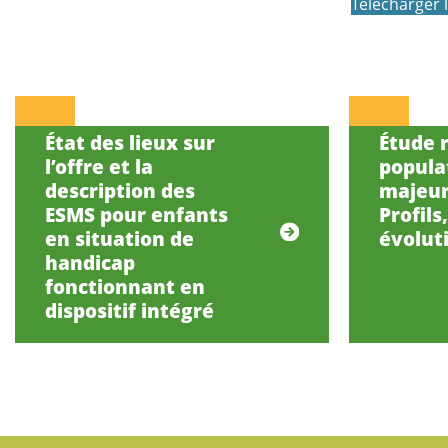
Télécharger l
État des lieux sur
Étude r
l’offre et la
popula
description des
majeur
ESMS pour enfants
Profils
en situation de
évolut
handicap
fonctionnant en
dispositif intégré