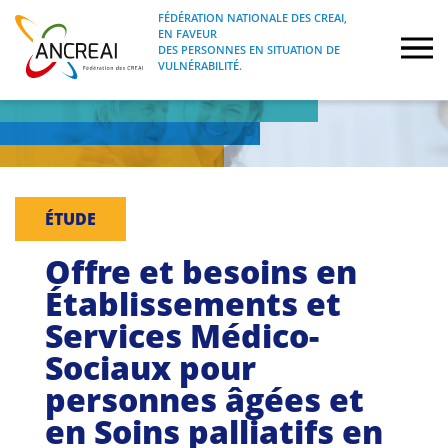
Skip
FÉDÉRATION NATIONALE DES CREAI,
to
EN FAVEUR
FÉDÉRATION NATIONALE DES CREAI, EN
ANCREAI
DES PERSONNES EN SITUATION DE
content
FAVEUR DES PERSONNES EN SITUATION
VULNÉRABILITÉ.
DE VULNÉRABILITÉ.
À propos
Etudes
ÉTUDE
Journées nationales
Offre et besoins en
Formations
Établissements et
Services Médico-
Projets Fédéraux
Sociaux pour
personnes âgées et
Espace emploi
en Soins palliatifs en