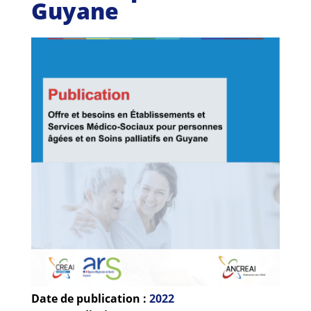
Guyane
Guides et outils
Actualités
ARSENE
Date de publication :
2022