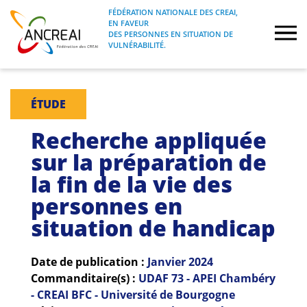
Skip
FÉDÉRATION NATIONALE DES CREAI,
to
EN FAVEUR
FÉDÉRATION NATIONALE DES CREAI, EN
ANCREAI
DES PERSONNES EN SITUATION DE
content
FAVEUR DES PERSONNES EN SITUATION
VULNÉRABILITÉ.
DE VULNÉRABILITÉ.
À propos
ÉTUDE
Etudes
Recherche appliquée
sur la préparation de
Journées nationales
la fin de la vie des
personnes en
Formations
situation de handicap
Projets Fédéraux
Date de publication :
Janvier
2024
Espace emploi
Commanditaire(s) :
UDAF 73 - APEI Chambéry
- CREAI BFC - Université de Bourgogne