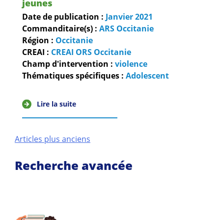
jeunes
Date de publication :
Janvier
2021
Commanditaire(s) :
ARS Occitanie
Région :
Occitanie
CREAI :
CREAI ORS Occitanie
Champ d'intervention :
violence
Thématiques spécifiques :
Adolescent
Lire la suite
Navigation
Articles plus anciens
des
Recherche avancée
articles