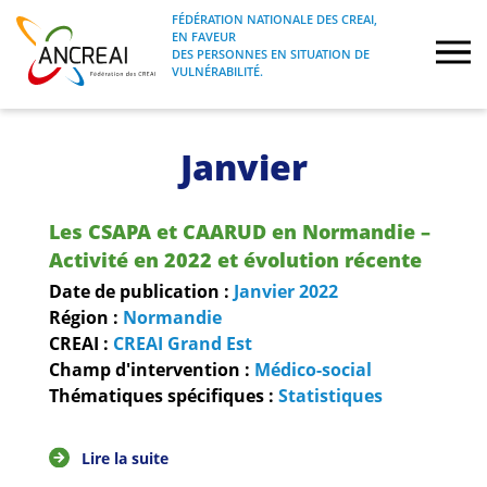
Skip
FÉDÉRATION NATIONALE DES CREAI,
to
EN FAVEUR
FÉDÉRATION NATIONALE DES CREAI, EN
ANCREAI
DES PERSONNES EN SITUATION DE
content
FAVEUR DES PERSONNES EN SITUATION
VULNÉRABILITÉ.
DE VULNÉRABILITÉ.
À propos
Janvier
Etudes
Les CSAPA et CAARUD en Normandie –
Journées nationales
Activité en 2022 et évolution récente
Date de publication :
Janvier
2022
Formations
Région :
Normandie
CREAI :
CREAI Grand Est
Champ d'intervention :
Médico-social
Projets Fédéraux
Thématiques spécifiques :
Statistiques
Espace emploi
Lire la suite