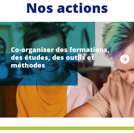
Nos actions
li
r
e
Co-organiser des formations,
l
des études, des outils et
a
s
méthodes
u
i
t
e