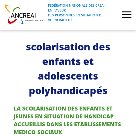
Skip
FÉDÉRATION NATIONALE DES CREAI,
to
EN FAVEUR
FÉDÉRATION NATIONALE DES CREAI, EN
ANCREAI
DES PERSONNES EN SITUATION DE
content
FAVEUR DES PERSONNES EN SITUATION
VULNÉRABILITÉ.
DE VULNÉRABILITÉ.
À propos
scolarisation des
Etudes
enfants et
Journées nationales
adolescents
polyhandicapés
Formations
Projets Fédéraux
LA SCOLARISATION DES ENFANTS ET
JEUNES EN SITUATION DE HANDICAP
Espace emploi
ACCUEILLIS DANS LES ETABLISSEMENTS
MEDICO‐SOCIAUX