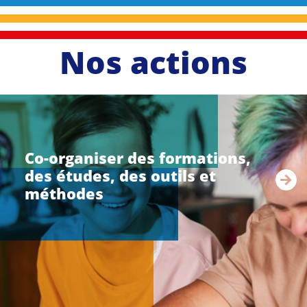
Nos actions
li
r
e
Co-organiser des formations,
l
des études, des outils et
a
s
méthodes
u
i
t
e