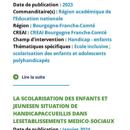
Guides et outils
Date de publication :
2023
Commanditaire(s) :
Région académique de
Actualités
l’Education nationale
Région :
Bourgogne-Franche-Comté
ARSENE
CREAI :
CREAI Bourgogne Franche-Comté
Champ d'intervention :
Handicap - enfants
Thématiques spécifiques :
Ecole inclusive
;
scolarisation des enfants et adolescents
polyhandicapés
Lire la suite
LA SCOLARISATION DES ENFANTS ET
JEUNESEN SITUATION DE
HANDICAPACCUEILLIS DANS
LESETABLISSEMENTS MEDICO‐SOCIAUX
Date de publication :
Janvier
2024