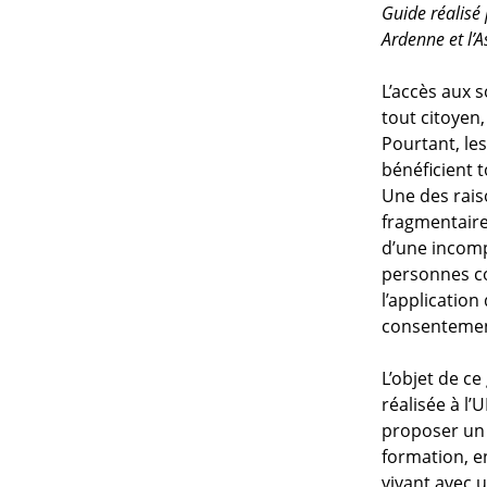
Guide réalisé
Ardenne et l’
L’accès aux s
tout citoyen
Pourtant, le
bénéficient t
Une des rais
fragmentaire
d’une incomp
personnes co
l’applicatio
consentemen
L’objet de c
réalisée à l’
proposer un 
formation, e
vivant avec 