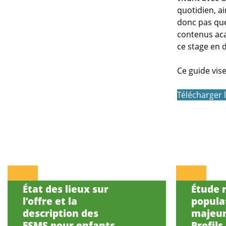
quotidien, ai
donc pas que
contenus aca
ce stage en 
Ce guide vise
Télécharger 
État des lieux sur
Étude r
l’offre et la
popula
description des
majeur
ESMS pour enfants
Profils