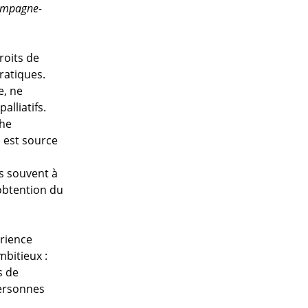
hampagne-
roits de
ratiques.
e, ne
alliatifs.
che
 est source
s souvent à
 obtention du
érience
mbitieux :
s de
personnes