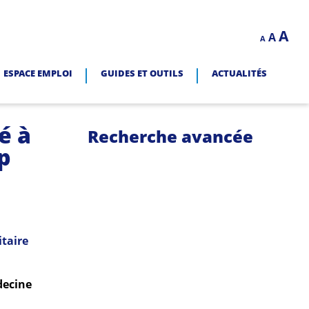
Decrease
Reset
In
A
A
LITÉ.
A
font
font
size.
fo
size.
ESPACE EMPLOI
GUIDES ET OUTILS
ACTUALITÉS
siz
é à
Recherche avancée
p
itaire
decine