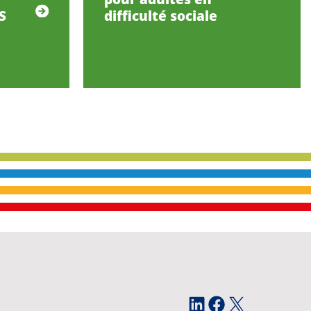
S
difficulté sociale
LinkedIn
Facebook
X