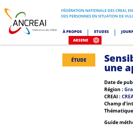
Skip
to
FÉDÉRATION NATIONALE DES CREAI, E
FÉDÉRATION NATIONALE DES CREA
DES PERSONNES EN SITUATION DE VUL
content
ANCREAI
À PROPOS
ETUDES
JOUR
ARSENE
Sensib
ÉTUDE
une a
Date de pub
Région :
Gra
CREAI :
CREA
Champ d'int
Thématiques
Guide métho