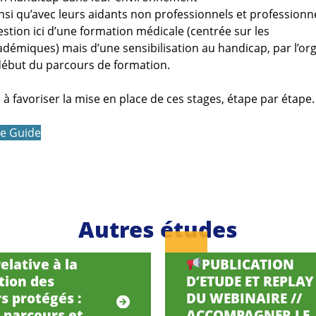
nsi qu’avec leurs aidants non professionnels et professionnel
stion ici d’une formation médicale (centrée sur les
démiques) mais d’une sensibilisation au handicap, par l’or
début du parcours de formation.
 à favoriser la mise en place de ces stages, étape par étape
le Guide
Autres études
elative à la
PUBLICATION
tion des
D’ETUDE ET REPLAY
s protégés :
DU WEBINAIRE //
, parcours et
ACCOMPAGNER LE