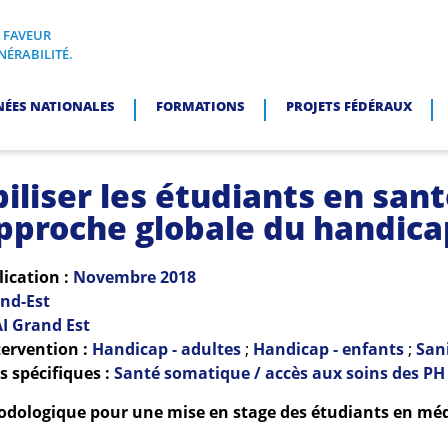
N FAVEUR
I, EN FAVEUR DES PERSONNES EN SITUATION DE VULNÉRABI
NÉRABILITÉ.
NÉES NATIONALES
FORMATIONS
PROJETS FÉDÉRAUX
iliser les étudiants en sant
pproche globale du handica
lication :
Novembre
2018
nd-Est
I Grand Est
ervention :
Handicap - adultes
;
Handicap - enfants
;
San
 spécifiques :
Santé somatique / accès aux soins des PH
dologique pour une mise en stage des étudiants en mé