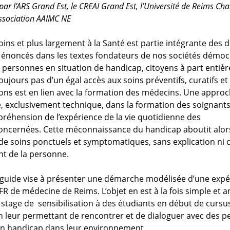
 par l’ARS Grand Est, le CREAI Grand Est, l’Université de Reims C
Association AAIMC NE
oins et plus largement à la Santé est partie intégrante des d
, énoncés dans les textes fondateurs de nos sociétés démoc
s personnes en situation de handicap, citoyens à part entièr
oujours pas d’un égal accès aux soins préventifs, curatifs et p
ons est en lien avec la formation des médecins. Une appro
, exclusivement technique, dans la formation des soignants
réhension de l’expérience de la vie quotidienne des
ncernées. Cette méconnaissance du handicap aboutit alor
n de soins ponctuels et symptomatiques, sans explication ni
t de la personne.
e guide vise à présenter une démarche modélisée d’une exp
UFR de médecine de Reims. L’objet en est à la fois simple et a
stage de sensibilisation à des étudiants en début de cursu
n leur permettant de rencontrer et de dialoguer avec des 
un handicap dans leur environnement