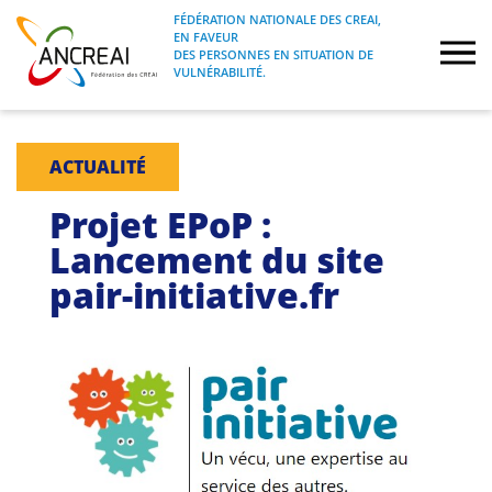
Skip
FÉDÉRATION NATIONALE DES CREAI,
to
EN FAVEUR
FÉDÉRATION NATIONALE DES CREAI, EN
ANCREAI
DES PERSONNES EN SITUATION DE
content
FAVEUR DES PERSONNES EN SITUATION
VULNÉRABILITÉ.
DE VULNÉRABILITÉ.
À propos
ACTUALITÉ
Etudes
Projet EPoP :
Lancement du site
Journées nationales
pair-initiative.fr
Formations
Projets Fédéraux
Espace emploi