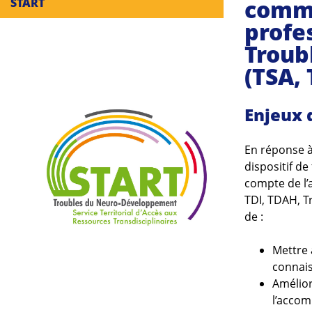
commu
START
profe
Troub
(TSA,
Enjeux 
En réponse à
dispositif d
compte de l’
TDI, TDAH, Tr
de :
Mettre 
connai
Amélior
l’accom