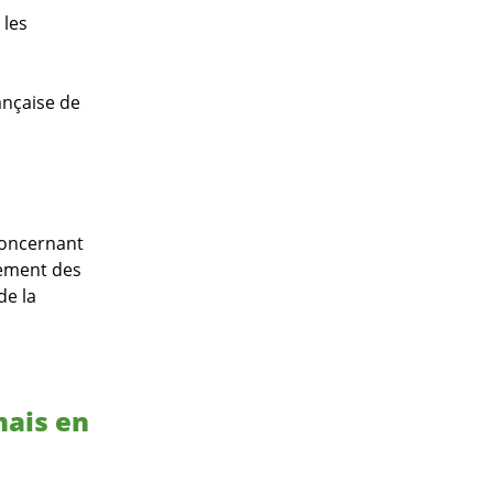
 les
ançaise de
 Concernant
pement des
de la
mais en