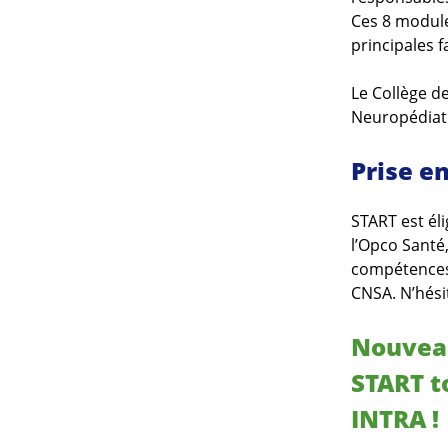
Ces 8 module
principales 
Le Collège d
Neuropédiatr
Prise e
START est él
l’Opco Santé
compétences 
CNSA. N’hési
Nouvea
START t
INTRA !