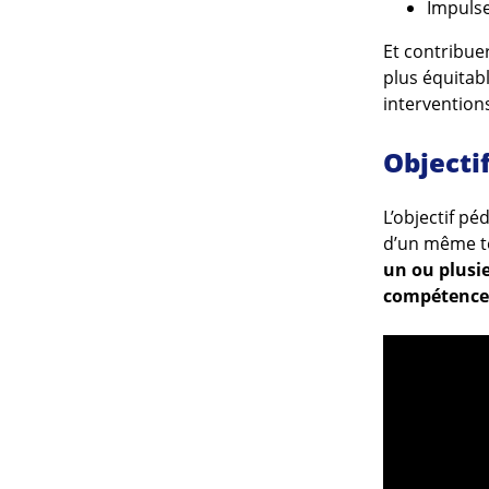
Impulse
Et contribue
plus équitabl
intervention
Objecti
L’objectif p
d’un même te
un ou plusi
compétences 