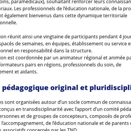
oins, paramédicaux), souhaitant renforcer leurs connaissan
riaux. Les professionnels de l’éducation nationale, de la pr
ont également bienvenus dans cette dynamique territoriale
ionnelle.
on réunit ainsi une vingtaine de participants pendant 4 jour
spacés de semaines, en équipes, établissement ou service e
ionnel en responsabilité dans la structure.
on est coordonnée par un animateur régional et animée p
ormateurs pairs en régions, professionnels du soin, de
ement et aidants.
l pédagogique original et pluridiscip
es sont organisées autour d’un socle commun de connaissa
onçus en transdisciplinarité avec l’apport d’un comité péd
ersonnes et de groupes de concepteurs, composés de prof
e l’accompagnement, de l’éducation nationale et de parents 
 associatifs concernés par les TND.