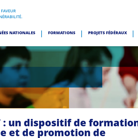
N FAVEUR
I, EN FAVEUR DES PERSONNES EN SITUATION DE VULNÉRABI
NÉRABILITÉ.
NÉES NATIONALES
FORMATIONS
PROJETS FÉDÉRAUX
 : un dispositif de formatio
ée et de promotion de