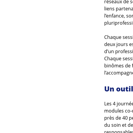
réseaux de s
liens partena
l’enfance, s
pluriprofess
Chaque sessi
deux jours e
d’un profess
Chaque sessi
binômes de f
l’accompagn
Un outi
Les 4 journé
modules co-c
près de 40 p
du soin et d
responsables