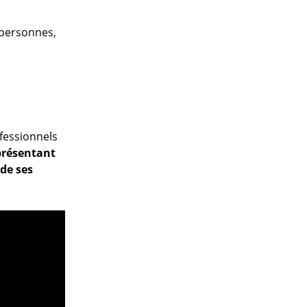
 personnes,
fessionnels
 présentant
de ses