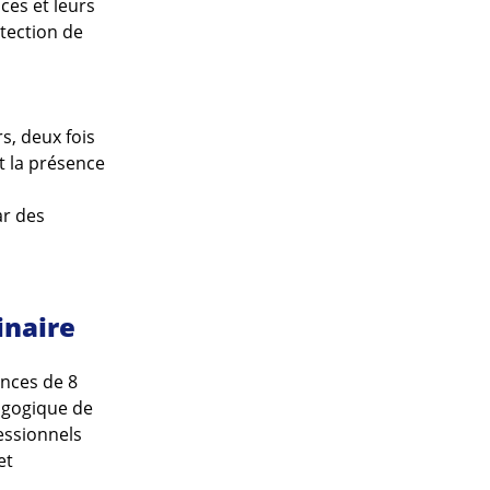
ces et leurs
otection de
s, deux fois
t la présence
ar des
linaire
nces de 8
agogique de
essionnels
et