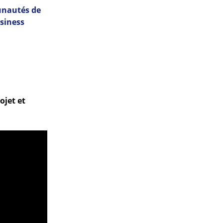
unautés de
usiness
ojet et