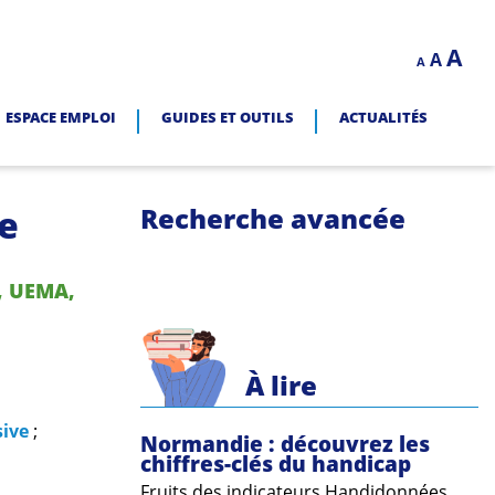
Decrease
Reset
In
A
A
LITÉ.
A
font
font
size.
fo
size.
ESPACE EMPLOI
GUIDES ET OUTILS
ACTUALITÉS
siz
Recherche avancée
ge
S, UEMA,
À lire
sive
;
Normandie : découvrez les
chiffres-clés du handicap
Fruits des indicateurs Handidonnées,