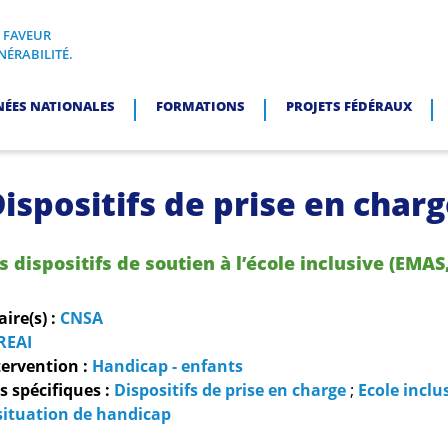
N FAVEUR
I, EN FAVEUR DES PERSONNES EN SITUATION DE VULNÉRABI
NÉRABILITÉ.
NÉES NATIONALES
FORMATIONS
PROJETS FÉDÉRAUX
ispositifs de prise en char
s dispositifs de soutien à l’école inclusive (EMA
re(s) :
CNSA
REAI
ervention :
Handicap - enfants
 spécifiques :
Dispositifs de prise en charge
;
Ecole inclu
situation de handicap