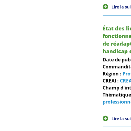
Lire la su
État des l
fonctionne
de réadapt
handicap 
Date de pub
Commanditai
Région :
Pro
CREAI :
CREA
Champ d'int
Thématiques
professionn
Lire la su