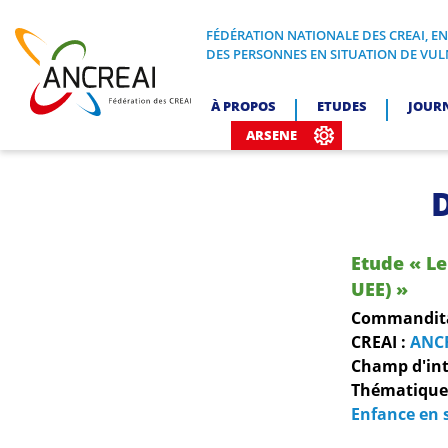
Skip
to
FÉDÉRATION NATIONALE DES CREAI, E
FÉDÉRATION NATIONALE DES CREA
DES PERSONNES EN SITUATION DE VUL
content
ANCREAI
À PROPOS
ETUDES
JOUR
ARSENE
D
Etude « Le
UEE) »
Commanditai
CREAI :
ANC
Champ d'int
Thématiques
Enfance en 