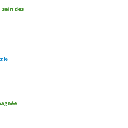
 sein des
ale
pagnée