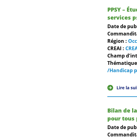
PPSY – Étu
services p
Date de pub
Commanditai
Région :
Occ
CREAI :
CREA
Champ d'int
Thématiques
/Handicap 
Lire la su
Bilan de 
pour tous
Date de pub
Commanditai