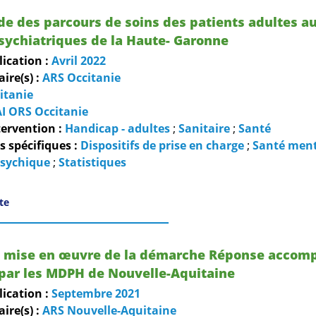
de des parcours de soins des patients adultes au
sychiatriques de la Haute- Garonne
lication :
Avril
2022
re(s) :
ARS Occitanie
itanie
I ORS Occitanie
ervention :
Handicap - adultes
;
Sanitaire
;
Santé
 spécifiques :
Dispositifs de prise en charge
;
Santé ment
psychique
;
Statistiques
ite
la mise en œuvre de la démarche Réponse accom
 par les MDPH de Nouvelle-Aquitaine
lication :
Septembre
2021
re(s) :
ARS Nouvelle-Aquitaine