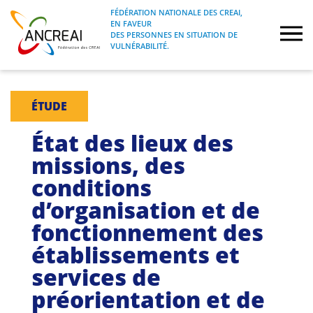
Skip
FÉDÉRATION NATIONALE DES CREAI,
to
EN FAVEUR
FÉDÉRATION NATIONALE DES CREAI, EN
ANCREAI
DES PERSONNES EN SITUATION DE
content
FAVEUR DES PERSONNES EN SITUATION
VULNÉRABILITÉ.
DE VULNÉRABILITÉ.
À propos
ÉTUDE
Etudes
État des lieux des
missions, des
Journées nationales
conditions
d’organisation et de
Formations
fonctionnement des
Projets Fédéraux
établissements et
services de
Espace emploi
préorientation et de