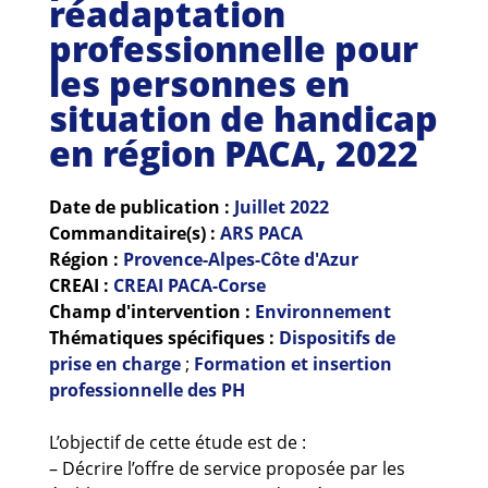
réadaptation
Guides et outils
professionnelle pour
Actualités
les personnes en
situation de handicap
ARSENE
en région PACA, 2022
Date de publication :
Juillet
2022
Commanditaire(s) :
ARS PACA
Région :
Provence-Alpes-Côte d'Azur
CREAI :
CREAI PACA-Corse
Champ d'intervention :
Environnement
Thématiques spécifiques :
Dispositifs de
prise en charge
;
Formation et insertion
professionnelle des PH
L’objectif de cette étude est de :
– Décrire l’offre de service proposée par les