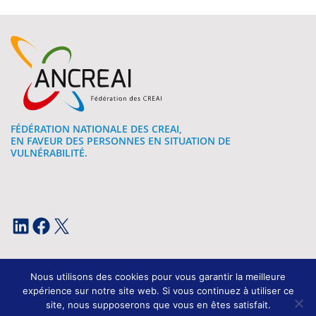
FÉDÉRATION NATIONALE DES CREAI,
EN FAVEUR DES PERSONNES EN SITUATION DE
VULNÉRABILITÉ.
LinkedIn
Facebook
X
Nous utilisons des cookies pour vous garantir la meilleure
expérience sur notre site web. Si vous continuez à utiliser ce
site, nous supposerons que vous en êtes satisfait.
Mentions légales