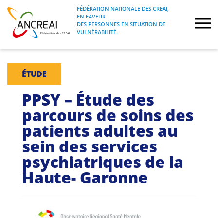
Skip
FÉDÉRATION NATIONALE DES CREAI,
to
EN FAVEUR
FÉDÉRATION NATIONALE DES CREAI, EN
ANCREAI
DES PERSONNES EN SITUATION DE
content
FAVEUR DES PERSONNES EN SITUATION
VULNÉRABILITÉ.
DE VULNÉRABILITÉ.
À propos
ÉTUDE
Etudes
PPSY – Étude des
parcours de soins des
Journées nationales
patients adultes au
sein des services
Formations
psychiatriques de la
Projets Fédéraux
Haute- Garonne
Espace emploi