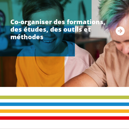
li
r
e
Co-organiser des formations,
l
des études, des outils et
a
s
méthodes
u
i
t
e