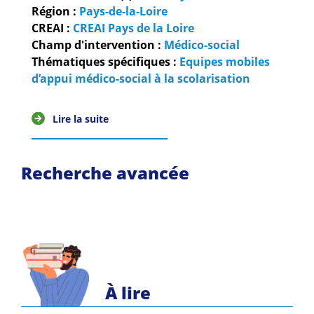
Guides et outils
Région :
Pays-de-la-Loire
CREAI :
CREAI Pays de la Loire
Actualités
Champ d'intervention :
Médico-social
Thématiques spécifiques :
Equipes mobiles
ARSENE
d’appui médico-social à la scolarisation
Lire la suite
Recherche avancée
À lire