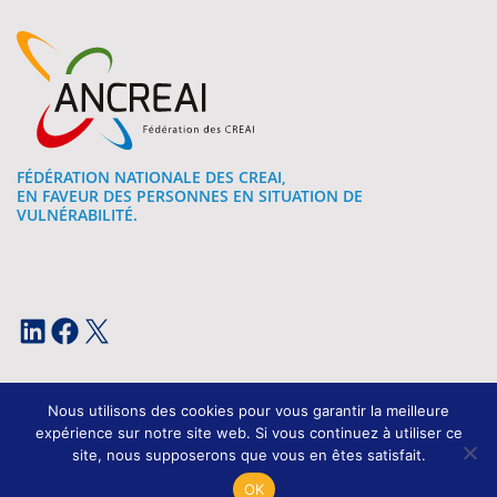
FÉDÉRATION NATIONALE DES CREAI,
EN FAVEUR DES PERSONNES EN SITUATION DE
VULNÉRABILITÉ.
LinkedIn
Facebook
X
Nous utilisons des cookies pour vous garantir la meilleure
expérience sur notre site web. Si vous continuez à utiliser ce
site, nous supposerons que vous en êtes satisfait.
Mentions légales
OK
Conception et développement : Kissagram Design