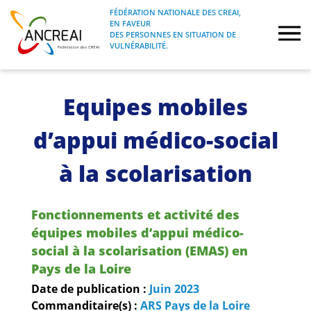
Skip
FÉDÉRATION NATIONALE DES CREAI,
to
EN FAVEUR
FÉDÉRATION NATIONALE DES CREAI, EN
ANCREAI
DES PERSONNES EN SITUATION DE
content
FAVEUR DES PERSONNES EN SITUATION
VULNÉRABILITÉ.
DE VULNÉRABILITÉ.
À propos
Equipes mobiles
Etudes
d’appui médico-social
Journées nationales
à la scolarisation
Formations
Fonctionnements et activité des
équipes mobiles d’appui médico-
Projets Fédéraux
social à la scolarisation (EMAS) en
Pays de la Loire
Espace emploi
Date de publication :
Juin
2023
Commanditaire(s) :
ARS Pays de la Loire