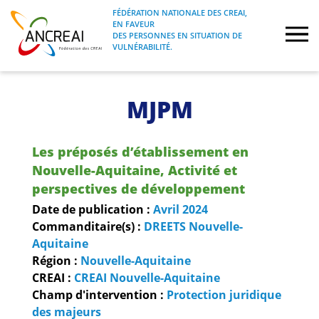
Skip
FÉDÉRATION NATIONALE DES CREAI,
to
EN FAVEUR
FÉDÉRATION NATIONALE DES CREAI, EN
ANCREAI
DES PERSONNES EN SITUATION DE
content
FAVEUR DES PERSONNES EN SITUATION
VULNÉRABILITÉ.
DE VULNÉRABILITÉ.
À propos
MJPM
Etudes
Les préposés d’établissement en
Journées nationales
Nouvelle-Aquitaine, Activité et
perspectives de développement
Formations
Date de publication :
Avril
2024
Commanditaire(s) :
DREETS Nouvelle-
Aquitaine
Projets Fédéraux
Région :
Nouvelle-Aquitaine
CREAI :
CREAI Nouvelle-Aquitaine
Espace emploi
Champ d'intervention :
Protection juridique
des majeurs