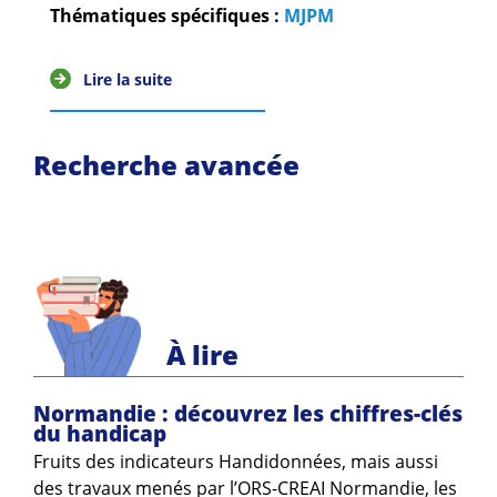
Guides et outils
Thématiques spécifiques :
MJPM
Actualités
Lire la suite
ARSENE
Recherche avancée
À lire
Normandie : découvrez les chiffres-clés
du handicap
Fruits des indicateurs Handidonnées, mais aussi
des travaux menés par l’ORS-CREAI Normandie, les