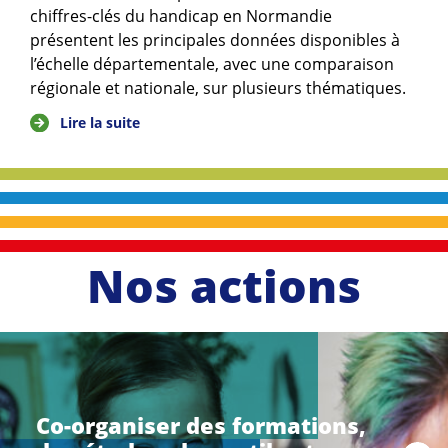
chiffres-clés du handicap en Normandie
présentent les principales données disponibles à
l’échelle départementale, avec une comparaison
régionale et nationale, sur plusieurs thématiques.
Lire la suite
Nos actions
li
r
e
Co-organiser des formations,
l
a