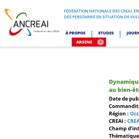
Skip
to
FÉDÉRATION NATIONALE DES CREAI, E
FÉDÉRATION NATIONALE DES CREA
DES PERSONNES EN SITUATION DE VUL
content
ANCREAI
À PROPOS
ETUDES
JOUR
ARSENE
Dynamiques
au bien-êt
Date de pub
Commanditai
Région :
Occ
CREAI :
CREA
Champ d'int
Thématiques