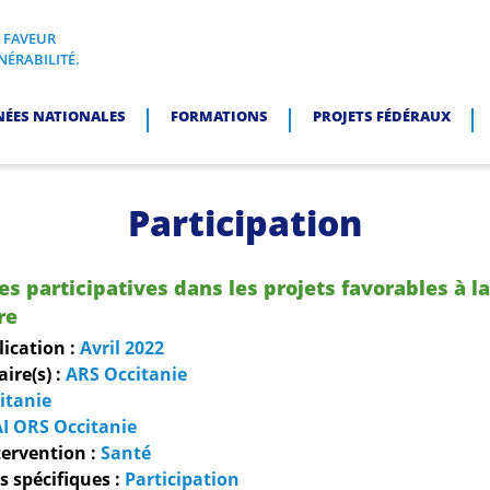
N FAVEUR
I, EN FAVEUR DES PERSONNES EN SITUATION DE VULNÉRABI
NÉRABILITÉ.
NÉES NATIONALES
FORMATIONS
PROJETS FÉDÉRAUX
Participation
 participatives dans les projets favorables à la
re
lication :
Avril
2022
re(s) :
ARS Occitanie
itanie
I ORS Occitanie
ervention :
Santé
 spécifiques :
Participation