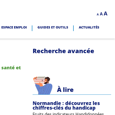
Decrease
Reset
In
A
A
LITÉ.
A
font
font
size.
fo
size.
ESPACE EMPLOI
GUIDES ET OUTILS
ACTUALITÉS
siz
Recherche avancée
 santé et
À lire
Normandie : découvrez les
chiffres-clés du handicap
Fruits des indicateurs Handidonnées,