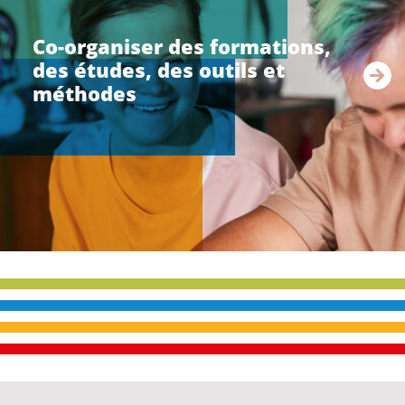
r
e
Co-organiser des formations,
l
des études, des outils et
a
s
méthodes
u
i
t
e