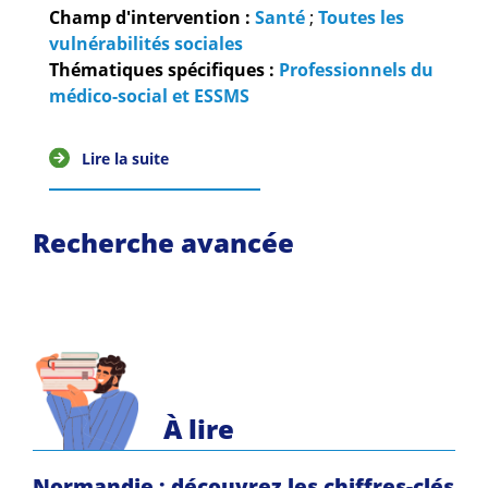
Guides et outils
Champ d'intervention :
Santé
;
Toutes les
vulnérabilités sociales
Actualités
Thématiques spécifiques :
Professionnels du
médico-social et ESSMS
ARSENE
Lire la suite
Recherche avancée
À lire
Normandie : découvrez les chiffres-clés