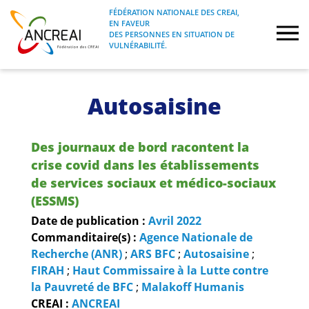
Skip
FÉDÉRATION NATIONALE DES CREAI,
to
EN FAVEUR
FÉDÉRATION NATIONALE DES CREAI, EN
ANCREAI
DES PERSONNES EN SITUATION DE
content
FAVEUR DES PERSONNES EN SITUATION
VULNÉRABILITÉ.
DE VULNÉRABILITÉ.
À propos
Autosaisine
Etudes
Des journaux de bord racontent la
Journées nationales
crise covid dans les établissements
de services sociaux et médico-sociaux
(ESSMS)
Formations
Date de publication :
Avril
2022
Commanditaire(s) :
Agence Nationale de
Projets Fédéraux
Recherche (ANR)
;
ARS BFC
;
Autosaisine
;
FIRAH
;
Haut Commissaire à la Lutte contre
Espace emploi
la Pauvreté de BFC
;
Malakoff Humanis
CREAI :
ANCREAI