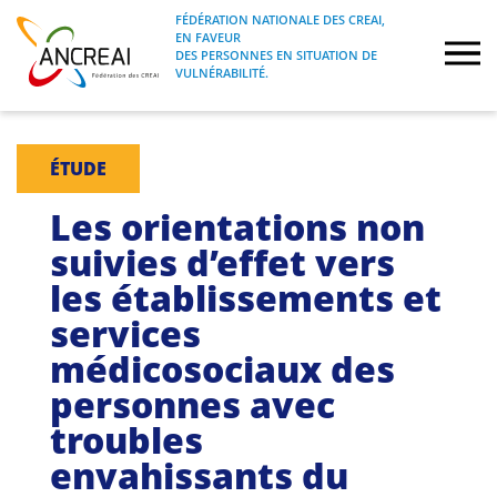
Skip
FÉDÉRATION NATIONALE DES CREAI,
to
EN FAVEUR
FÉDÉRATION NATIONALE DES CREAI, EN
ANCREAI
DES PERSONNES EN SITUATION DE
content
FAVEUR DES PERSONNES EN SITUATION
VULNÉRABILITÉ.
DE VULNÉRABILITÉ.
À propos
ÉTUDE
Etudes
Les orientations non
suivies d’effet vers
Journées nationales
les établissements et
services
Formations
médicosociaux des
Projets Fédéraux
personnes avec
troubles
Espace emploi
envahissants du