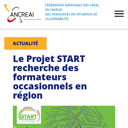
Skip
FÉDÉRATION NATIONALE DES CREAI,
to
EN FAVEUR
FÉDÉRATION NATIONALE DES CREAI, EN
ANCREAI
DES PERSONNES EN SITUATION DE
content
FAVEUR DES PERSONNES EN SITUATION
VULNÉRABILITÉ.
DE VULNÉRABILITÉ.
À propos
ACTUALITÉ
Etudes
Le Projet START
recherche des
Journées nationales
formateurs
occasionnels en
Formations
région
Projets Fédéraux
Espace emploi