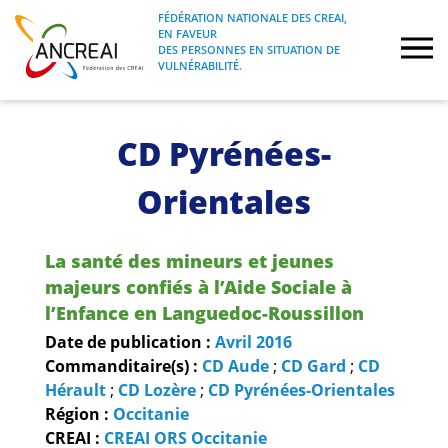
Skip
FÉDÉRATION NATIONALE DES CREAI,
to
EN FAVEUR
FÉDÉRATION NATIONALE DES CREAI, EN
ANCREAI
DES PERSONNES EN SITUATION DE
content
FAVEUR DES PERSONNES EN SITUATION
VULNÉRABILITÉ.
DE VULNÉRABILITÉ.
À propos
CD Pyrénées-
Etudes
Orientales
Journées nationales
La santé des mineurs et jeunes
majeurs confiés à l’Aide Sociale à
Formations
l’Enfance en Languedoc-Roussillon
Date de publication :
Avril
2016
Projets Fédéraux
Commanditaire(s) :
CD Aude
;
CD Gard
;
CD
Hérault
;
CD Lozère
;
CD Pyrénées-Orientales
Espace emploi
Région :
Occitanie
CREAI :
CREAI ORS Occitanie