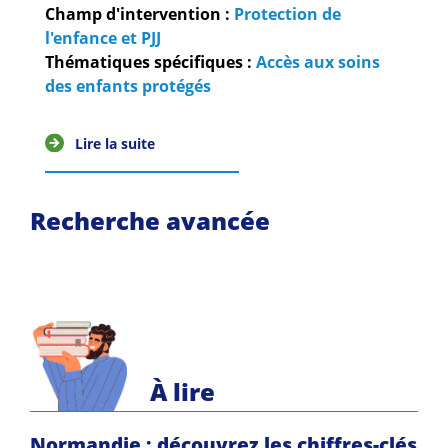
Guides et outils
Champ d'intervention :
Protection de
l'enfance et PJJ
Thématiques spécifiques :
Accès aux soins
Actualités
des enfants protégés
ARSENE
Lire la suite
Recherche avancée
À lire
Normandie : découvrez les chiffres-clés