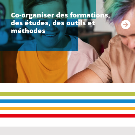
r
e
Co-organiser des formations,
l
des études, des outils et
a
s
méthodes
u
i
t
e