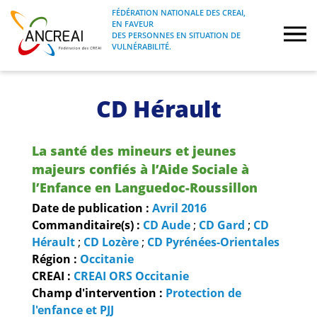
Skip
FÉDÉRATION NATIONALE DES CREAI,
to
EN FAVEUR
FÉDÉRATION NATIONALE DES CREAI, EN
ANCREAI
DES PERSONNES EN SITUATION DE
content
FAVEUR DES PERSONNES EN SITUATION
VULNÉRABILITÉ.
DE VULNÉRABILITÉ.
À propos
CD Hérault
Etudes
La santé des mineurs et jeunes
Journées nationales
majeurs confiés à l’Aide Sociale à
l’Enfance en Languedoc-Roussillon
Formations
Date de publication :
Avril
2016
Commanditaire(s) :
CD Aude
;
CD Gard
;
CD
Hérault
;
CD Lozère
;
CD Pyrénées-Orientales
Projets Fédéraux
Région :
Occitanie
CREAI :
CREAI ORS Occitanie
Espace emploi
Champ d'intervention :
Protection de
l'enfance et PJJ