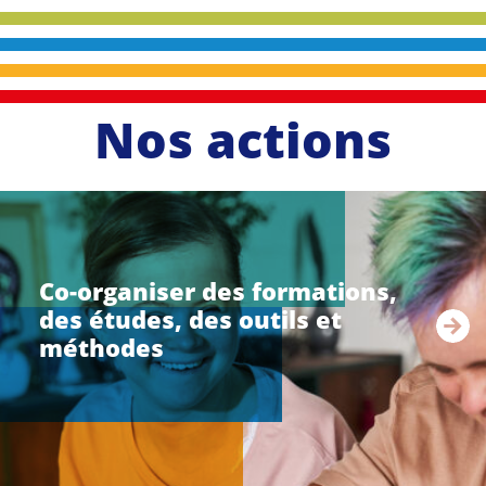
Nos actions
li
r
e
Co-organiser des formations,
l
des études, des outils et
a
s
méthodes
u
i
t
e