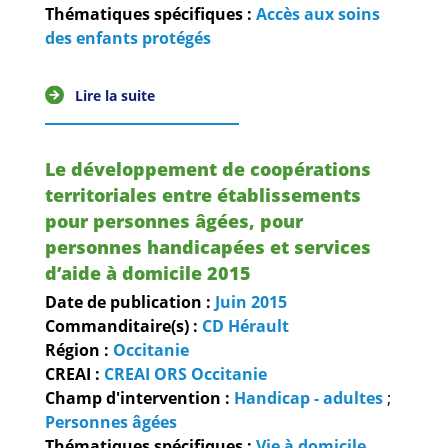
Guides et outils
Thématiques spécifiques :
Accès aux soins
des enfants protégés
Actualités
Lire la suite
ARSENE
Le développement de coopérations
territoriales entre établissements
pour personnes âgées, pour
personnes handicapées et services
d’aide à domicile 2015
Date de publication :
Juin
2015
Commanditaire(s) :
CD Hérault
Région :
Occitanie
CREAI :
CREAI ORS Occitanie
Champ d'intervention :
Handicap - adultes
;
Personnes âgées
Thématiques spécifiques :
Vie à domicile