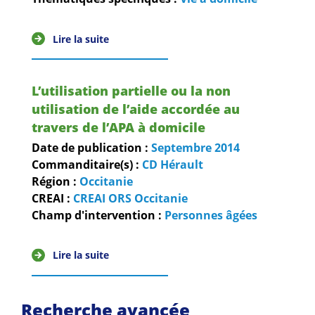
Lire la suite
L’utilisation partielle ou la non
utilisation de l’aide accordée au
travers de l’APA à domicile
Date de publication :
Septembre
2014
Commanditaire(s) :
CD Hérault
Région :
Occitanie
CREAI :
CREAI ORS Occitanie
Champ d'intervention :
Personnes âgées
Lire la suite
Recherche avancée