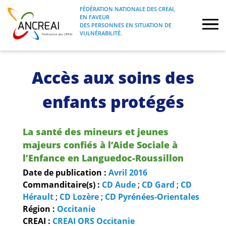
Skip
FÉDÉRATION NATIONALE DES CREAI,
to
EN FAVEUR
FÉDÉRATION NATIONALE DES CREAI, EN
ANCREAI
DES PERSONNES EN SITUATION DE
content
FAVEUR DES PERSONNES EN SITUATION
VULNÉRABILITÉ.
DE VULNÉRABILITÉ.
À propos
Accès aux soins des
Etudes
enfants protégés
Journées nationales
La santé des mineurs et jeunes
majeurs confiés à l’Aide Sociale à
Formations
l’Enfance en Languedoc-Roussillon
Date de publication :
Avril
2016
Projets Fédéraux
Commanditaire(s) :
CD Aude
;
CD Gard
;
CD
Hérault
;
CD Lozère
;
CD Pyrénées-Orientales
Espace emploi
Région :
Occitanie
CREAI :
CREAI ORS Occitanie