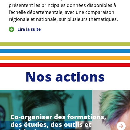
présentent les principales données disponibles à
l’échelle départementale, avec une comparaison
régionale et nationale, sur plusieurs thématiques.
Lire la suite
Nos actions
li
r
e
Co-organiser des formations,
l
des études, des outils et
a
s